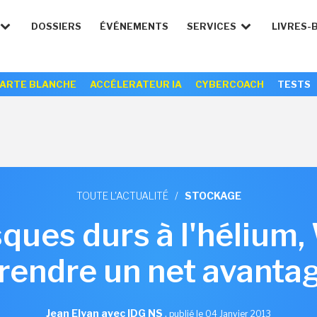
DOSSIERS
ÉVÉNEMENTS
SERVICES
LIVRES-
ARTE BLANCHE
ACCÉLERATEUR IA
CYBERCOACH
TESTS
TOUTE L'ACTUALITÉ
/
STOCKAGE
sques durs à l'hélium,
rendre un net avanta
Jean Elyan avec IDG NS
,
publié le 04 Janvier 2013