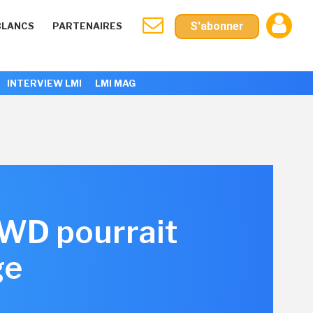
S'abonner
BLANCS
PARTENAIRES
INTERVIEW LMI
LMI MAG
 WD pourrait
ge