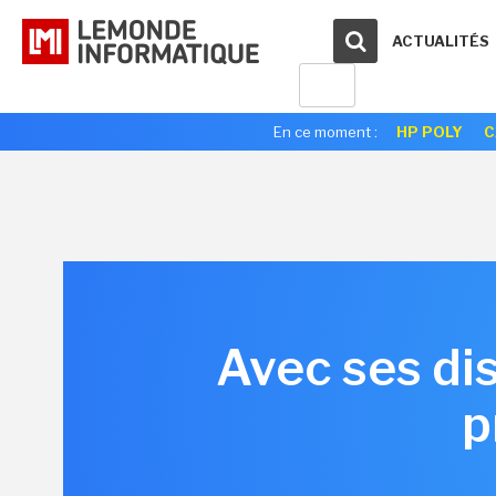
ACTUALITÉS
En ce moment :
HP POLY
C
Avec ses di
p