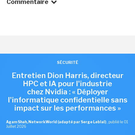
Commentaire
SÉCURITÉ
Entretien Dion Harris, directeur
HPC et IA pour l'industrie
chez Nvidia : « Déployer
l'informatique confidentielle sans
impact sur les performances »
Agam Shah, NetworkWorld (adapté par Serge Leblal)
,
publié le 01
Juillet 2026