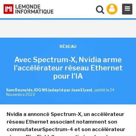
RÉSEAU
Avec Spectrum-X, Nvidia arme
l'accélérateur réseau Ethernet
pour l'IA
Sam Reynolds, IDG NS (adapté par Jean Elyan)
,
publié le 24
Novembre 2023
Nvidia a annoncé Spectrum-X, un accélérateur
réseau Ethernet associant notamment son
commutateurSpectrum-4 et son accélérateur