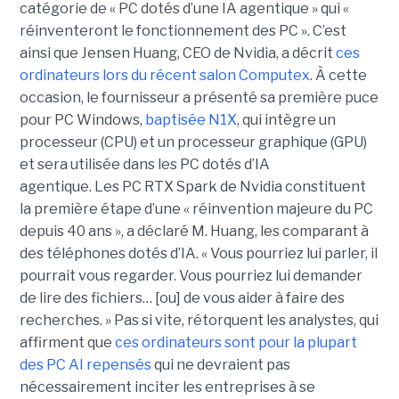
catégorie de « PC dotés d’une IA agentique » qui «
réinventeront le fonctionnement des PC ». C’est
ainsi que Jensen Huang, CEO de Nvidia, a décrit
ces
ordinateurs lors du récent
salon Computex
. À cette
occasion, le fournisseur a présenté sa première puce
pour PC Windows,
baptisée N1X
, qui intègre un
processeur (CPU) et un processeur graphique (GPU)
et sera utilisée dans les PC dotés d’IA
agentique. Les
PC RTX Spark
de Nvidia constituent
la première étape d’une « réinvention majeure du PC
depuis 40 ans », a déclaré M. Huang, les comparant à
des téléphones dotés d’IA. « Vous pourriez lui parler, il
pourrait vous regarder. Vous pourriez lui demander
de lire des fichiers… [ou] de vous aider à faire des
recherches. »
Pas si vite, rétorquent les analystes, qui
affirment que
ces ordinateurs sont pour la plupart
des
PC A
I
repensés
qui ne devraient pas
nécessairement inciter les entreprises à se