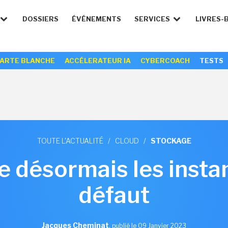
DOSSIERS
ÉVÉNEMENTS
SERVICES
LIVRES-
ARTE BLANCHE
ACCÉLERATEUR IA
CYBERCOACH
TESTS
TOUTE L'ACTUALITÉ
/
CLOUD
/
STOCKAGE
e désormais les insta
défaut
Jacques Cheminat
,
publié le 09 Janvier 2023