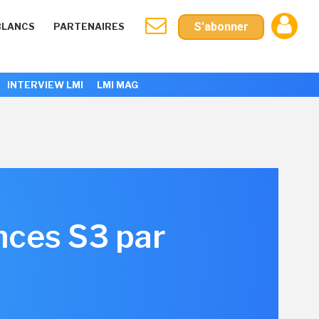
S'abonner
BLANCS
PARTENAIRES
INTERVIEW LMI
LMI MAG
nces S3 par