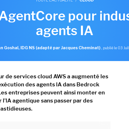
gentCore pour indust
agents IA
n Goshal, IDG NS (adapté par Jacques Cheminat)
,
publié le 03 Jui
ur de services cloud AWS a augmenté les
exécution des agents IA dans Bedrock
es entreprises peuvent ainsi monter en
r l'IA agentique sans passer par des
astidieuses.