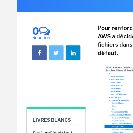
Pour renforc
0
AWS a décidé
Réaction
fichiers dan
défaut.
LIVRES BLANCS
SecNumCloud : tout