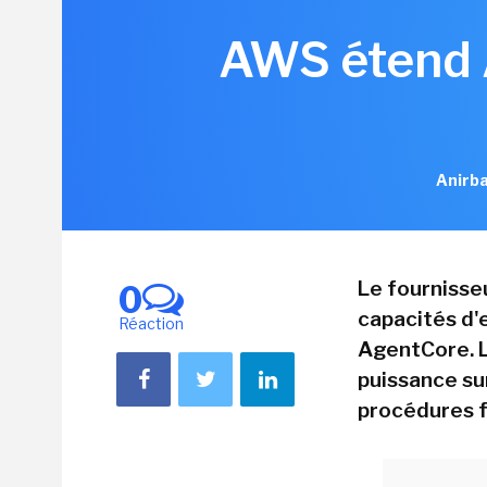
AWS étend A
Anirba
Le fournisse
0
capacités d'
Réaction
AgentCore. L
puissance su
procédures f