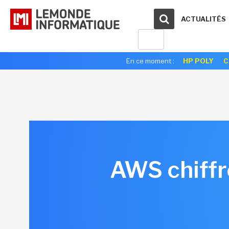
ACTUALITÉS
En ce moment :
HP POLY
C
AWS chiffr