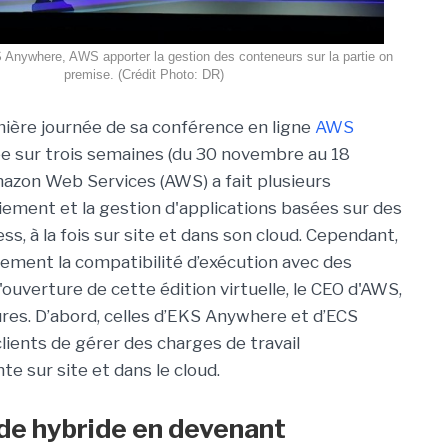
nywhere, AWS apporter la gestion des conteneurs sur la partie on
premise. (Crédit Photo: DR)
mière journée de sa conférence en ligne
AWS
lée sur trois semaines (du 30 novembre au 18
zon Web Services (AWS) a fait plusieurs
oiement et la gestion d'applications basées sur des
ss, à la fois sur site et dans son cloud. Cependant,
ement la compatibilité d’exécution avec des
ouverture de cette édition virtuelle, le CEO d'AWS,
ures. D’abord, celles d’EKS Anywhere et d’ECS
ients de gérer des charges de travail
e sur site et dans le cloud.
de hybride en devenant