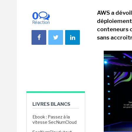
AWS a dévoilé
0
déploiement 
Réaction
conteneurs o
sans accroît
LIVRES BLANCS
Ebook : Passez à la
vitesse SecNumCloud