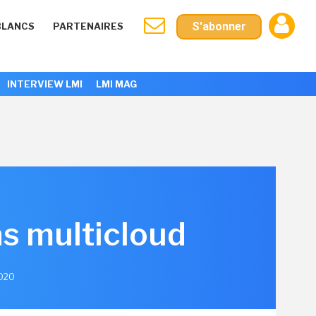
S'abonner
BLANCS
PARTENAIRES
INTERVIEW LMI
LMI MAG
as multicloud
2020