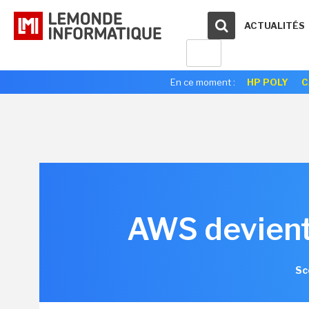
ACTUALITÉS
En ce moment :
HP POLY
C
AWS devient 
Sc