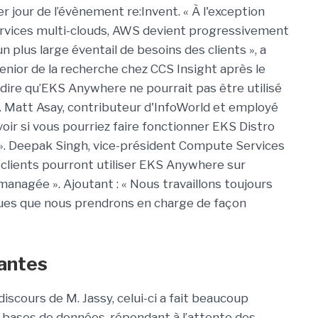
er jour de l’évènement re:Invent. « À l'exception
ervices multi-clouds, AWS devient progressivement
un plus large éventail de besoins des clients », a
enior de la recherche chez CCS Insight après le
 dire qu’EKS Anywhere ne pourrait pas être utilisé
 Matt Asay, contributeur d'InfoWorld et employé
voir si vous pourriez faire fonctionner EKS Distro
ui ». Deepak Singh, vice-président Compute Services
s clients pourront utiliser EKS Anywhere sur
managée ». Ajoutant : « Nous travaillons toujours
iques que nous prendrons en charge de façon
antes
discours de M. Jassy, celui-ci a fait beaucoup
 bases de données, répondant à l’attente des