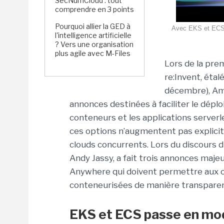
SecNumCloud : tout
comprendre en 3 points
Pourquoi allier la GED à
Avec EKS et ECS A
l'intelligence artificielle
? Vers une organisation
plus agile avec M-Files
Lors de la pre
re:Invent, éta
décembre), Ama
annonces destinées à faciliter le dépl
conteneurs et les applications serverle
ces options n’augmentent pas explicit
clouds concurrents. Lors du discours d'
Andy Jassy, a fait trois annonces maje
Anywhere qui doivent permettre aux cl
conteneurisées de manière transparent
EKS et ECS passe en mo