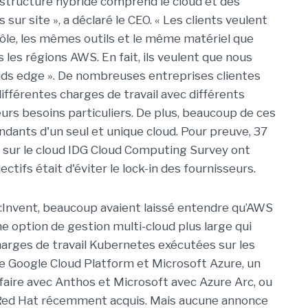
astructure hybride comprend le cloud et des
ur site », a déclaré le CEO. « Les clients veulent
ôle, les mêmes outils et le même matériel que
ns les régions AWS. En fait, ils veulent que nous
uds edge ». De nombreuses entreprises clientes
 différentes charges de travail avec différents
eurs besoins particuliers. De plus, beaucoup de ces
endants d'un seul et unique cloud. Pour preuve, 37
 sur le cloud IDG Cloud Computing Survey ont
ectifs était d'éviter le lock-in des fournisseurs.
:Invent, beaucoup avaient laissé entendre qu’AWS
ne option de gestion multi-cloud plus large qui
harges de travail Kubernetes exécutées sur les
e Google Cloud Platform et Microsoft Azure, un
aire avec Anthos et Microsoft avec Azure Arc, ou
fs Red Hat récemment acquis. Mais aucune annonce