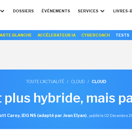
DOSSIERS
ÉVÉNEMENTS
SERVICES
LIVRES-
ARTE BLANCHE
ACCÉLERATEUR IA
CYBERCOACH
TESTS
TOUTE L'ACTUALITÉ
/
CLOUD
/
CLOUD
plus hybride, mais p
ott Carey, IDG NS (adapté par Jean Elyan)
,
publié le 02 Décembre 