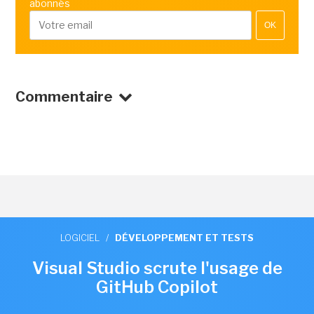
abonnés
OK
Commentaire
LOGICIEL
/
DÉVELOPPEMENT ET TESTS
Visual Studio scrute l'usage de
GitHub Copilot