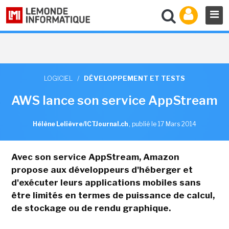
LOGICIEL
/
DÉVELOPPEMENT ET TESTS
AWS lance son service AppStream
Hélène Lelièvre/ICTJournal.ch
,
publié le 17 Mars 2014
Avec son service AppStream, Amazon
propose aux développeurs d'héberger et
d'exécuter leurs applications mobiles sans
être limités en termes de puissance de calcul,
de stockage ou de rendu graphique.