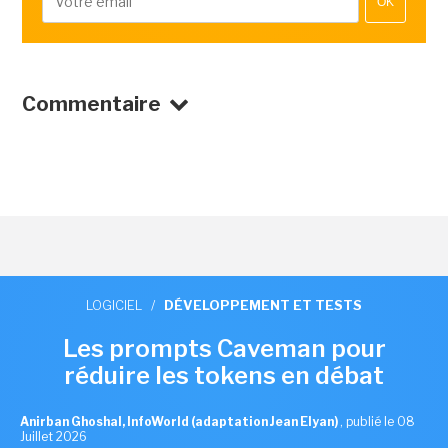
OK
Commentaire
LOGICIEL
/
DÉVELOPPEMENT ET TESTS
Les prompts Caveman pour
réduire les tokens en débat
Anirban Ghoshal, InfoWorld (adaptation Jean Elyan)
,
publié le 08
Juillet 2026