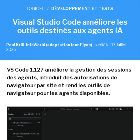
LOGICIEL
/
DÉVELOPPEMENT ET TESTS
Visual Studio Code améliore les
outils destinés aux agents IA
Paul Krill, InfoWorld (adaptation Jean Elyan)
,
publié le 07 Juillet
2026
VS Code 1.127 améliore la gestion des sessions
des agents, introduit des autorisations de
navigateur par site et rend les outils de
navigateur pour les agents disponibles.