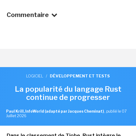
Commentaire
LOGICIEL
/
DÉVELOPPEMENT ET TESTS
La popularité du langage Rust
continue de progresser
Paul Krill, InfoWorld (adapté par Jacques Cheminat)
,
publié le 07
Juillet 2026
Dans le classement de Tiobe, Rust intègre le