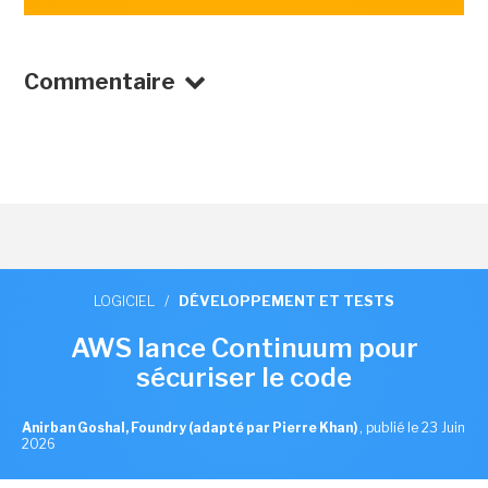
Commentaire
LOGICIEL
/
DÉVELOPPEMENT ET TESTS
AWS lance Continuum pour
sécuriser le code
Anirban Goshal, Foundry (adapté par Pierre Khan)
,
publié le 23 Juin
2026