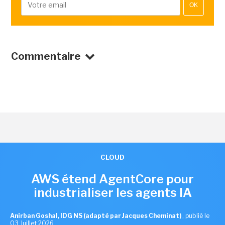
OK
Commentaire
CLOUD
AWS étend AgentCore pour
industrialiser les agents IA
Anirban Goshal, IDG NS (adapté par Jacques Cheminat)
,
publié le
03 Juillet 2026