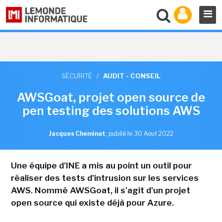
SÉCURITÉ
/
AUDIT - CONSEIL
AWSGoat, projet open source de
pen testing des solutions AWS
Jacques Cheminat
,
publié le 30 Aout 2022
Une équipe d'INE a mis au point un outil pour
réaliser des tests d'intrusion sur les services
AWS. Nommé AWSGoat, il s'agit d'un projet
open source qui existe déjà pour Azure.