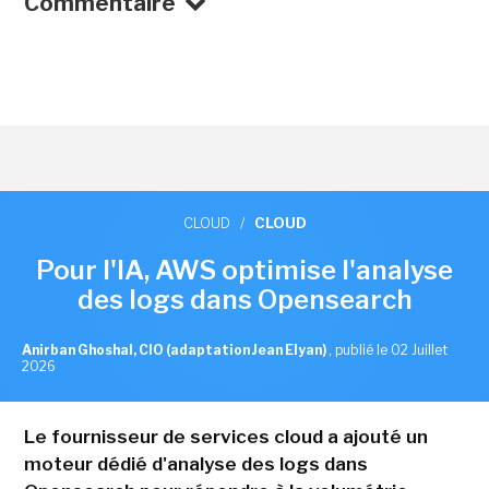
Commentaire
CLOUD
/
CLOUD
Pour l'IA, AWS optimise l'analyse
des logs dans Opensearch
Anirban Ghoshal, CIO (adaptation Jean Elyan)
,
publié le 02 Juillet
2026
Le fournisseur de services cloud a ajouté un
moteur dédié d'analyse des logs dans