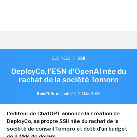
BUSINESS
/
SSII
DeployCo, l'ESN d'OpenAI née du
rachat de la société Tomoro
Benoît Huet
,
publié le 20 Mai 2026
L'éditeur de ChatGPT annonce la création de
DeployCo, sa propre SSII née du rachat de la
société de conseil Tomoro et doté d'un budget
de 4 Mds de dollars.