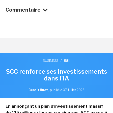
Commentaire
BUSINESS
/
SSII
SCC renforce ses investissements
dans l'IA
Benoît Huet
,
publié le 07 Juillet 2026
En annonçant un plan d'investissement massif
de 115 millions d'euros sur cinq ans, SCC passe à