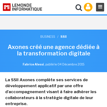
BUSINESS
/
SSII
Axones créé une agence dédiée à
la transformation digitale
Fabrice Alessi
,
publié le 04 Décembre 2015
La SSII Axones complète ses services de
développement applicatif par une offre
d'accompagnement visant à faire adhérer les
collaborateurs à la stratégie digitale de leur
entreprise.