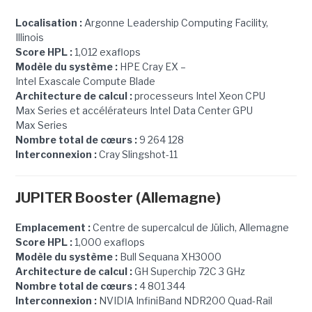
Localisation :
Argonne Leadership Computing Facility,
Illinois
Score HPL :
1,012 exaflops
Modèle du système :
HPE Cray EX –
Intel Exascale Compute Blade
Architecture de calcul :
processeurs Intel Xeon CPU
Max Series et accélérateurs Intel Data Center GPU
Max Series
Nombre total de cœurs :
9 264 128
Interconnexion :
Cray Slingshot-11
JUPITER Booster (Allemagne)
Emplacement :
Centre de supercalcul de Jülich, Allemagne
Score HPL :
1,000 exaflops
Modèle du système :
Bull Sequana XH3000
Architecture de calcul :
GH Superchip 72C 3 GHz
Nombre total de cœurs :
4 801 344
Interconnexion :
NVIDIA InfiniBand NDR200 Quad-Rail