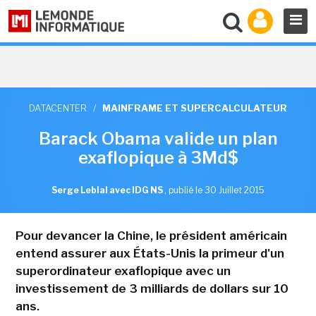
DATACENTER
/
MAINFRAME ET SUPERCALCULATEUR
Barack Obama valide un plan
exaflopique à 3Md$
Serge Leblal avec IDG NS
,
publié le 30 Juillet 2015
Pour devancer la Chine, le président américain
entend assurer aux États-Unis la primeur d'un
superordinateur exaflopique avec un
investissement de 3 milliards de dollars sur 10
ans.