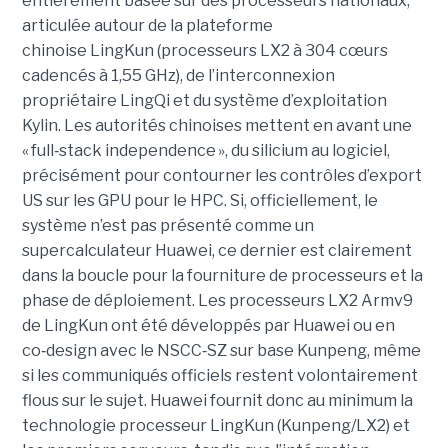
entièrement basée sur des processeurs nationaux,
articulée autour de la plateforme
chinoise LingKun (processeurs LX2 à 304 cœurs
cadencés à 1,55 GHz), de l’interconnexion
propriétaire LingQi et du système d’exploitation
Kylin. Les autorités chinoises mettent en avant une
« full
‑
stack independence », du silicium au logiciel,
précisément pour contourner les contrôles d’export
US sur les GPU pour le HPC.
Si, officiellement, le
système n’est pas présenté comme un
supercalculateur Huawei, ce dernier est clairement
dans la boucle pour la fourniture de processeurs et la
phase de déploiement. Les processeurs LX2 Armv9
de LingKun ont été développés par Huawei ou en
co‑design avec le NSCC‑SZ sur base Kunpeng, même
si les communiqués officiels restent volontairement
flous sur le sujet. Huawei fournit donc au minimum la
technologie processeur LingKun (Kunpeng/LX2) et