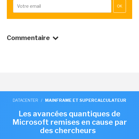
OK
Commentaire
DATACENTER
/
MAINFRAME ET SUPERCALCULATEUR
Les avancées quantiques de
Microsoft remises en cause par
des chercheurs