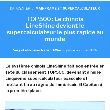
DATACENTER
/
MAINFRAME ET SUPERCALCULATEUR
TOP500 : Le chinois
LineShine devient le
supercalculateur le plus rapide au
monde
Serge Leblal avec NetworkWorld
,
publié le 23 Juin 2026
Le système chinois LineShine fait son entrée en
tête du classement TOP500, devenant ainsi le
cinquième supercalculateur exascale et
mettant fin au règne de l'américain El Capitan à
la première place.