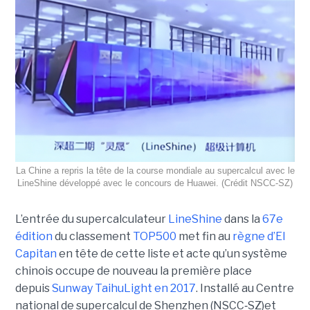
La Chine a repris la tête de la course mondiale au supercalcul avec le
LineShine développé avec le concours de Huawei. (Crédit NSCC‑SZ)
L’entrée du supercalculateur
LineShine
dans la
67e
édition
du classement
TOP500
met fin au
règne d’El
Capitan
en tête de cette liste et acte qu’un système
chinois occupe de nouveau la première place
depuis
Sunway TaihuLight en 2017
.
Installé au Centre
national de supercalcul de Shenzhen (NSCC‑SZ)et