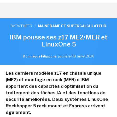
DATACENTER
/
MAINFRAME ET SUPERCALCULATEUR
IBM pousse ses z17 ME2/MER et
LinuxOne 5
Dominique Filippone
,
publié le 08 Juillet 2026
Les derniers modèles z17 en châssis unique
(ME2) et montage en rack (MER) d'IBM
apportent des capacités d'optimisation du
traitement des tâches IA et des fonctions de
sécurité améliorées. Deux systèmes LinuxOne
Rockhopper 5 rack mount et Express arrivent
également.