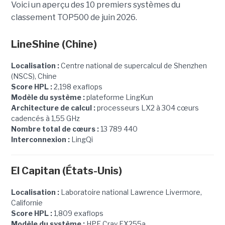
Voici un aperçu des 10 premiers systèmes du
classement TOP500 de juin 2026.
LineShine
(Chine)
Localisation :
Centre national de supercalcul de Shenzhen
(NSCS), Chine
Score HPL :
2,198 exaflops
Modèle du système :
plateforme LingKun
Architecture de calcul :
processeurs LX2 à 304 cœurs
cadencés à 1,55 GHz
Nombre total de cœurs :
13 789 440
Interconnexion :
LingQi
El Capitan (États-Unis)
Localisation :
Laboratoire national Lawrence Livermore,
Californie
Score HPL :
1,809 exaflops
Modèle du système :
HPE Cray EX255a