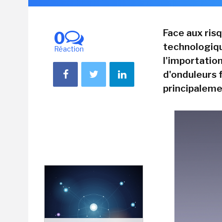
Face aux ris
0
technologiqu
Réaction
l'importatio
d'onduleurs f
principalemen