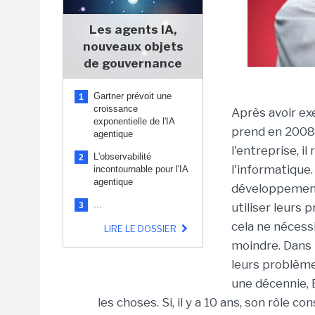
Les agents IA,
nouveaux objets
de gouvernance
Gartner prévoit une
1
croissance
Après avoir ex
exponentielle de l'IA
prend en 2008 
agentique
l'entreprise, i
L'observabilité
2
l'informatique.
incontournable pour l'IA
agentique
développement 
...
3
utiliser leurs 
cela ne nécess
LIRE LE DOSSIER
moindre. Dans l
leurs problème
une décennie, 
les choses. Si, il y a 10 ans, son rôle co