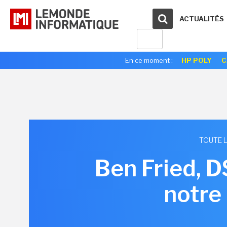
ACTUALITÉS
En ce moment :
HP POLY
C
TOUTE L
Ben Fried, D
notre