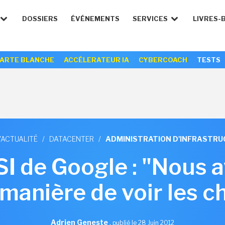
DOSSIERS
ÉVÉNEMENTS
SERVICES
LIVRES-
ARTE BLANCHE
ACCÉLERATEUR IA
CYBERCOACH
TESTS
'ACTUALITÉ
/
DATACENTER
/
ADMINISTRATION D'INFRASTR
SI de Google : "Nous
 manière de voir les c
Adrien Geneste
,
publié le 28 Juin 2012