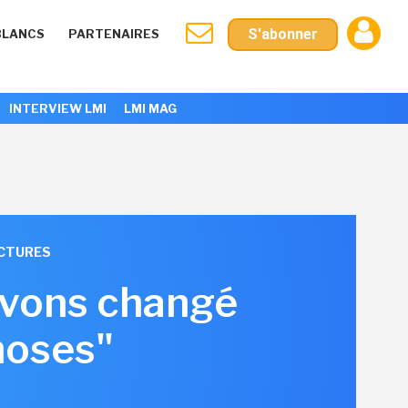
S'abonner
BLANCS
PARTENAIRES
INTERVIEW LMI
LMI MAG
UCTURES
 avons changé
hoses"