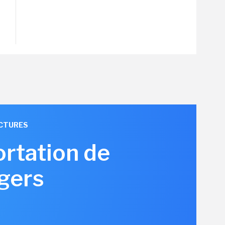
UCTURES
ortation de
gers