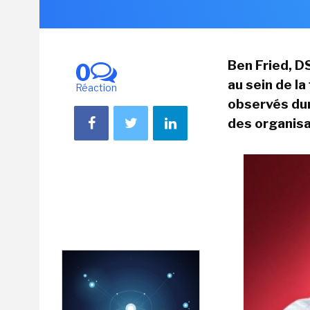
Ben Fried, DS
0
au sein de la
Réaction
observés dur
des organisa