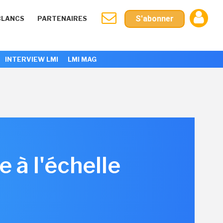
S'abonner
BLANCS
PARTENAIRES
INTERVIEW LMI
LMI MAG
 à l'échelle