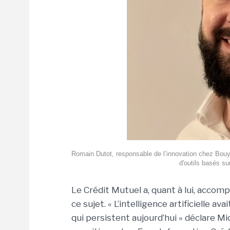
Romain Dutot, responsable de l’innovation chez Bouy
d'outils basés su
Le Crédit Mutuel a, quant à lui, accomp
ce sujet. « L’intelligence artificielle
qui persistent aujourd’hui » déclare M