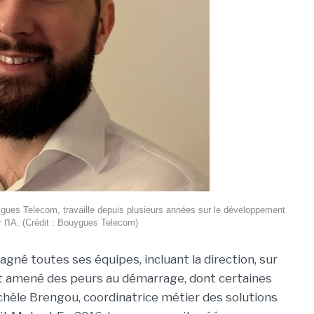
gues Telecom, travaille depuis plusieurs années sur le développement
r l'IA. (Crédit : Bouygues Telecom)
agné toutes ses équipes, incluant la direction, sur
 avait amené des peurs au démarrage, dont certaines
ichèle Brengou, coordinatrice métier des solutions