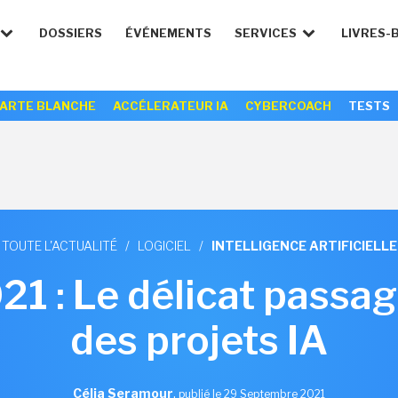
DOSSIERS
ÉVÉNEMENTS
SERVICES
LIVRES-
ARTE BLANCHE
ACCÉLERATEUR IA
CYBERCOACH
TESTS
TOUTE L'ACTUALITÉ
/
LOGICIEL
/
INTELLIGENCE ARTIFICIELLE
21 : Le délicat passage
des projets IA
Célia Seramour
,
publié le 29 Septembre 2021