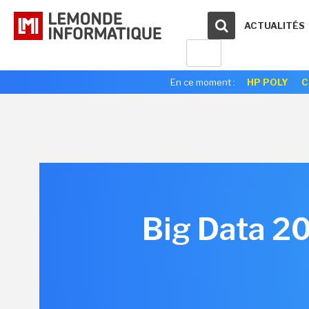
ACTUALITÉS
En ce moment :
HP POLY
C
Big Data 20