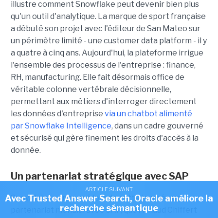
illustre comment Snowflake peut devenir bien plus
qu'un outil d'analytique. La marque de sport française
a débuté son projet avec l'éditeur de San Mateo sur
un périmètre limité - une customer data platform - il y
a quatre à cinq ans. Aujourd'hui, la plateforme irrigue
l'ensemble des processus de l'entreprise : finance,
RH, manufacturing. Elle fait désormais office de
véritable colonne vertébrale décisionnelle,
permettant aux métiers d'interroger directement
les données d'entreprise
via un chatbot alimenté
par Snowflake Intelligence
, dans un cadre gouverné
et sécurisé qui gère finement les droits d'accès à la
donnée.
Un partenariat stratégique avec SAP
ARTICLE SUIVANT
Avec Trusted Answer Search, Oracle améliore la
Snowflake a annoncé lors de cette journée un
recherche sémantique
partenariat mondial avec SAP, que
Arnaud Chiffert