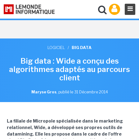
LOGICIEL
/
BIG DATA
Big data : Wide a conçu des
algorithmes adaptés au parcours
client
Maryse Gros
,
publié le 31 Décembre 2014
La filiale de Micropole spécialisée dans le marketing
relationnel, Wide, a développé ses propres outils de
datamining. Elle les propose dans le cadre de l'offre