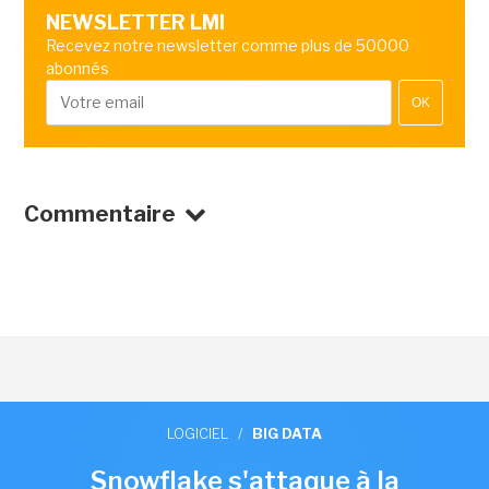
NEWSLETTER LMI
Recevez notre newsletter comme plus de 50000
abonnés
OK
Commentaire
LOGICIEL
/
BIG DATA
Snowflake s'attaque à la