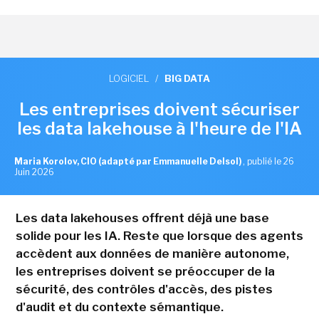
LOGICIEL
/
BIG DATA
Les entreprises doivent sécuriser
les data lakehouse à l'heure de l'IA
Maria Korolov, CIO (adapté par Emmanuelle Delsol)
,
publié le 26
Juin 2026
Les data lakehouses offrent déjà une base
solide pour les IA. Reste que lorsque des agents
accèdent aux données de manière autonome,
les entreprises doivent se préoccuper de la
sécurité, des contrôles d'accès, des pistes
d'audit et du contexte sémantique.