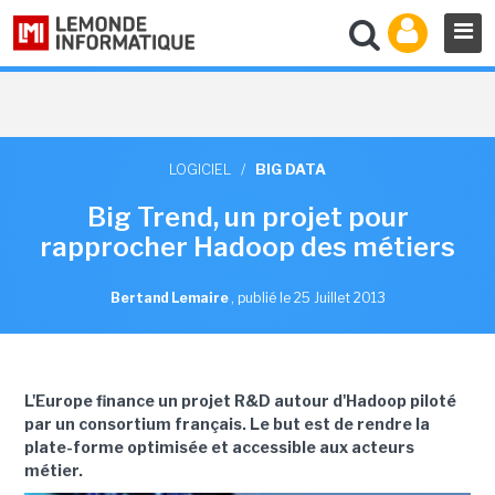
LOGICIEL
/
BIG DATA
Big Trend, un projet pour
rapprocher Hadoop des métiers
Bertand Lemaire
,
publié le 25 Juillet 2013
L'Europe finance un projet R&D autour d'Hadoop piloté
par un consortium français. Le but est de rendre la
plate-forme optimisée et accessible aux acteurs
métier.