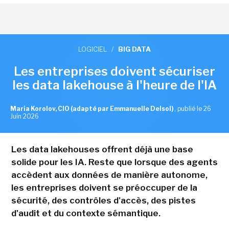
LOGICIEL
/
BIG DATA
Les entreprises doivent sécuriser
les data lakehouse à l'heure de l'IA
Maria Korolov, CIO (adapté par Emmanuelle Delsol)
,
publié le 26
Juin 2026
Les data lakehouses offrent déjà une base
solide pour les IA. Reste que lorsque des agents
accèdent aux données de manière autonome,
les entreprises doivent se préoccuper de la
sécurité, des contrôles d'accès, des pistes
d'audit et du contexte sémantique.