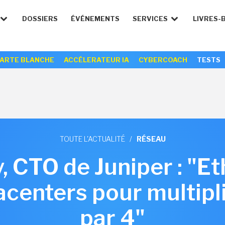
DOSSIERS
ÉVÉNEMENTS
SERVICES
LIVRES-
ARTE BLANCHE
ACCÉLERATEUR IA
CYBERCOACH
TESTS
TOUTE L'ACTUALITÉ
/
RÉSEAU
, CTO de Juniper : "
acenters pour multipli
par 4"