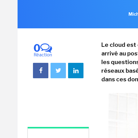
Mich
Le cloud est 
0
arrivé au po
Réaction
les question
réseaux basés
dans ces do