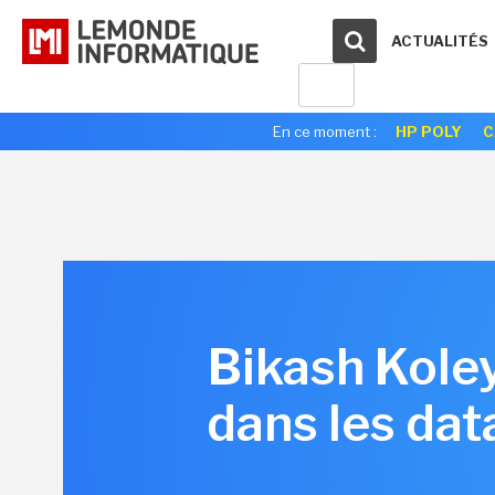
ACTUALITÉS
En ce moment :
HP POLY
C
Bikash Koley
dans les dat