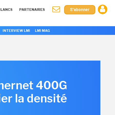
S'abonner
BLANCS
PARTENAIRES
INTERVIEW LMI
LMI MAG
Ethernet 400G
er la densité