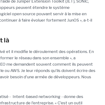
l'aide de Juniper Extension Toolkit (JET), SONiC,
éveloppeurs peuvent étendre le système
ogiciel open source pouvant servir à la mise en
ontinuer à faire évoluer fortement JunOS », a-t-il
t là
rivé et il modifie le déroulement des opérations. En
informer le réseau dans son ensemble », a
es CEO me demandent souvent comment ils peuvent
e ou AWS. Je leur réponds qu'ils doivent écrire des
ns avoir besoin d'une armée de développeurs. Nous
matisé - Intent-based networking - donne des
frastructure de l'entreprise. « C'est un outil