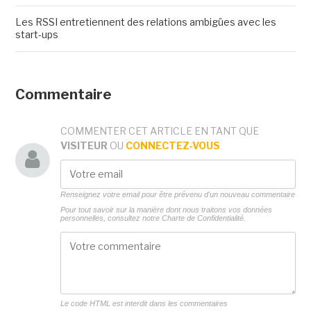
Les RSSI entretiennent des relations ambigües avec les
start-ups
Commentaire
COMMENTER CET ARTICLE EN TANT QUE
VISITEUR
OU
CONNECTEZ-VOUS
Renseignez votre email pour être prévenu d'un nouveau commentaire
Pour tout savoir sur la manière dont nous traitons vos données
personnelles, consultez notre
Charte de Confidentialité.
Le code HTML est interdit dans les commentaires