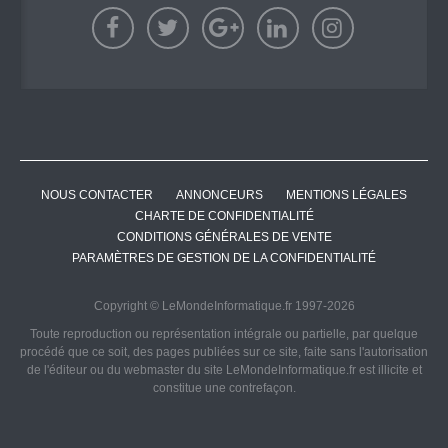
NOUS CONTACTER
ANNONCEURS
MENTIONS LÉGALES
CHARTE DE CONFIDENTIALITÉ
CONDITIONS GÉNÉRALES DE VENTE
PARAMÈTRES DE GESTION DE LA CONFIDENTIALITÉ
Copyright © LeMondeInformatique.fr 1997-2026
Toute reproduction ou représentation intégrale ou partielle, par quelque
procédé que ce soit, des pages publiées sur ce site, faite sans l'autorisation
de l'éditeur ou du webmaster du site LeMondeInformatique.fr est illicite et
constitue une contrefaçon.