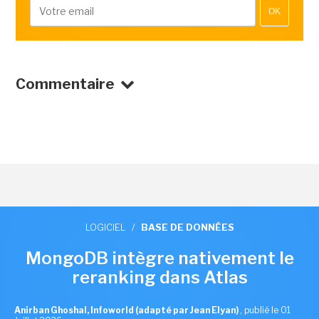
OK
Commentaire
LOGICIEL
/
BASE DE DONNÉES
MongoDB intègre nativement le
reranking dans Atlas
Anirban Ghoshal, Infoworld (adapté par Jean Elyan)
,
publié le 01