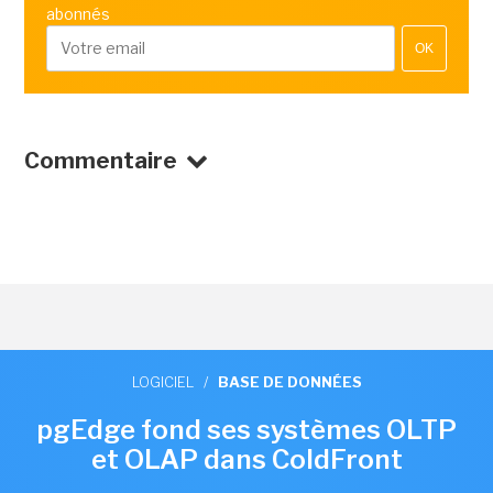
abonnés
OK
Commentaire
LOGICIEL
/
BASE DE DONNÉES
pgEdge fond ses systèmes OLTP
et OLAP dans ColdFront