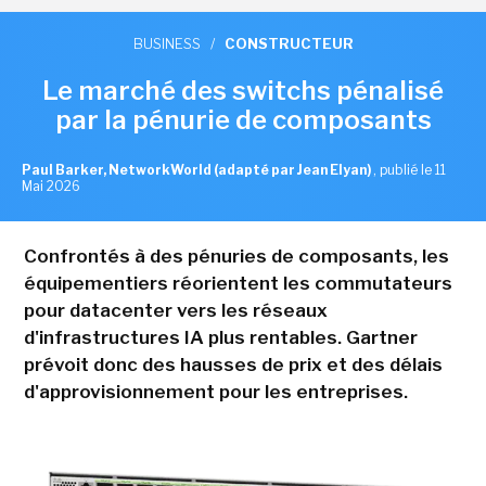
BUSINESS
/
CONSTRUCTEUR
Le marché des switchs pénalisé
par la pénurie de composants
Paul Barker, NetworkWorld (adapté par Jean Elyan)
,
publié le 11
Mai 2026
Confrontés à des pénuries de composants, les
équipementiers réorientent les commutateurs
pour datacenter vers les réseaux
d'infrastructures IA plus rentables. Gartner
prévoit donc des hausses de prix et des délais
d'approvisionnement pour les entreprises.