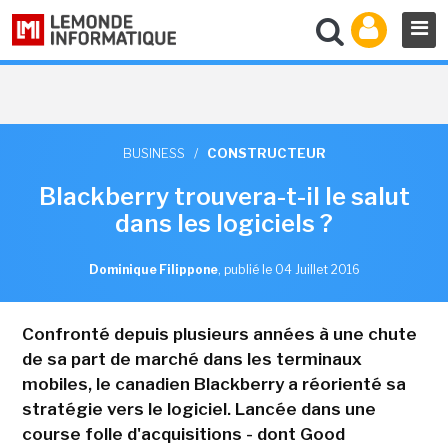
BUSINESS
/
CONSTRUCTEUR
Blackberry trouvera-t-il le salut
dans les logiciels ?
Dominique Filippone
,
publié le 04 Juillet 2016
Confronté depuis plusieurs années à une chute
de sa part de marché dans les terminaux
mobiles, le canadien Blackberry a réorienté sa
stratégie vers le logiciel. Lancée dans une
course folle d'acquisitions - dont Good