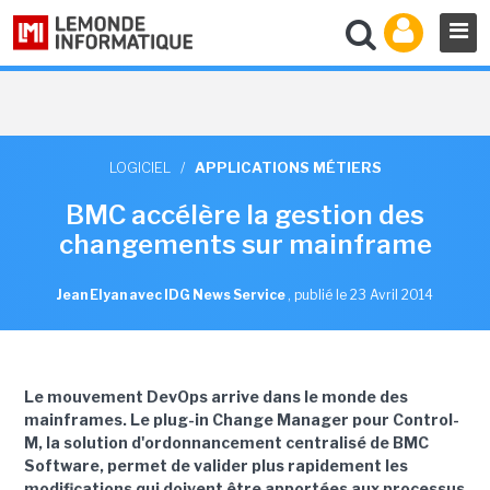
LOGICIEL
/
APPLICATIONS MÉTIERS
BMC accélère la gestion des
changements sur mainframe
Jean Elyan avec IDG News Service
,
publié le 23 Avril 2014
Le mouvement DevOps arrive dans le monde des
mainframes. Le plug-in Change Manager pour Control-
M, la solution d'ordonnancement centralisé de BMC
Software, permet de valider plus rapidement les
modifications qui doivent être apportées aux processus