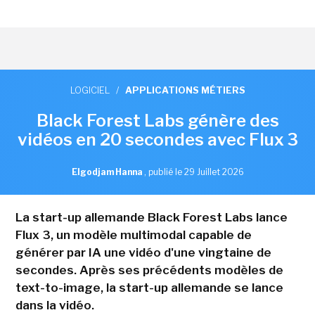
LOGICIEL
/
APPLICATIONS MÉTIERS
Black Forest Labs génère des
vidéos en 20 secondes avec Flux 3
Elgodjam Hanna
,
publié le 29 Juillet 2026
La start-up allemande Black Forest Labs lance
Flux 3, un modèle multimodal capable de
générer par IA une vidéo d'une vingtaine de
secondes. Après ses précédents modèles de
text-to-image, la start-up allemande se lance
dans la vidéo.