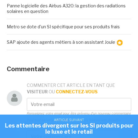
Panne logicielle des Airbus A320: la gestion des radiations
solaires en question
Metro se dote d'un SI spécifique pour ses produits frais
SAP ajoute des agents métiers à son assistant Joule
Commentaire
COMMENTER CET ARTICLE EN TANT QUE
VISITEUR
OU
CONNECTEZ-VOUS
Renseignez votre email pour être prévenu d'un nouveau commentaire
ARTICLE SUIVANT
Pour tout savoir sur la manière dont nous traitons vos données
personnelles, consultez notre
Charte de Confidentialité.
Les attentes divergent sur les SI produits pour
le luxe et le retail