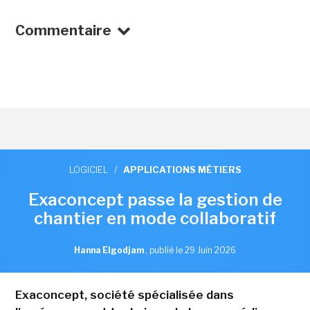
Commentaire
LOGICIEL
/
APPLICATIONS MÉTIERS
Exaconcept passe la gestion de
chantier en mode collaboratif
Hanna Elgodjam
,
publié le 29 Juin 2026
Exaconcept, société spécialisée dans