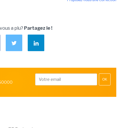
 vous a plu?
Partagez le !
OK
 50000