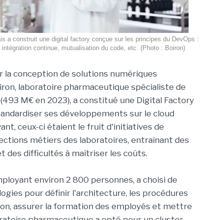
ais a construit une digital factory conçue sur les principes du DevOps :
 intégration continue, mutualisation du code, etc. (Photo : Boiron)
er la conception de solutions numériques
iron, laboratoire pharmaceutique spécialiste de
(493 M€ en 2023), a constitué une Digital Factory
tandardiser ses développements sur le cloud
nt, ceux-ci étaient le fruit d'initiatives de
rections métiers des laboratoires, entraînant des
 des difficultés à maîtriser les coûts.
mployant environ 2 800 personnes, a choisi de
ogies pour définir l'architecture, les procédures
tion, assurer la formation des employés et mettre
oratoire pharmaceutique a opté pour un cluster