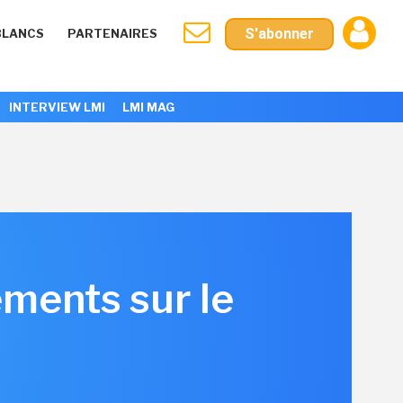
S'abonner
BLANCS
PARTENAIRES
INTERVIEW LMI
LMI MAG
ments sur le