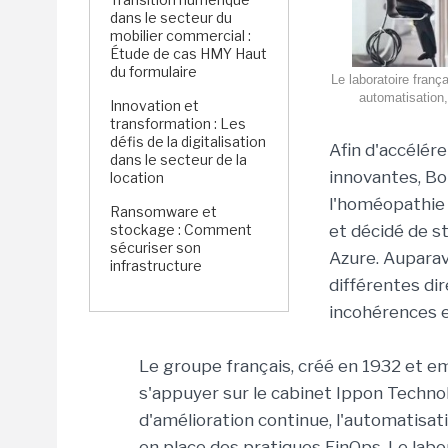
dans le secteur du
mobilier commercial :
Étude de cas HMY Haut
du formulaire
Le laboratoire franç
automatisation,
Innovation et
transformation : Les
défis de la digitalisation
Afin d'accélér
dans le secteur de la
innovantes, Bo
location
l'homéopathie 
Ransomware et
stockage : Comment
et décidé de s
sécuriser son
Azure. Auparava
infrastructure
différentes di
incohérences et
Le groupe français, créé en 1932 et e
s'appuyer sur le cabinet Ippon Technol
d'amélioration continue, l'automatisa
en place des pratiques FinOps. Le lab