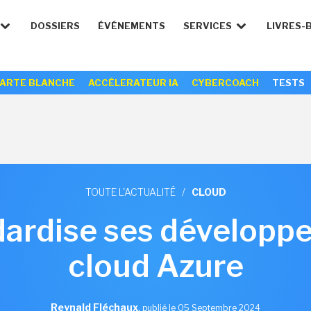
DOSSIERS
ÉVÉNEMENTS
SERVICES
LIVRES-
ARTE BLANCHE
ACCÉLERATEUR IA
CYBERCOACH
TESTS
TOUTE L'ACTUALITÉ
/
CLOUD
dardise ses développe
cloud Azure
Reynald Fléchaux
,
publié le 05 Septembre 2024