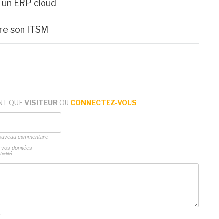
r un ERP cloud
dre son ITSM
NT QUE
VISITEUR
OU
CONNECTEZ-VOUS
 nouveau commentaire
ns vos données
ialité.
s