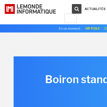
ACTUALITÉS
En ce moment :
HP POLY
C
Boiron stan