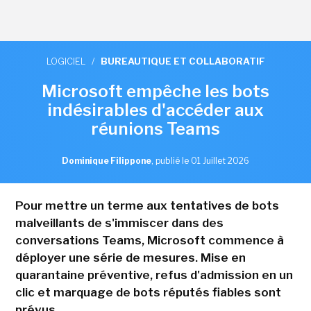
LOGICIEL
/
BUREAUTIQUE ET COLLABORATIF
Microsoft empêche les bots
indésirables d'accéder aux
réunions Teams
Dominique Filippone
,
publié le 01 Juillet 2026
Pour mettre un terme aux tentatives de bots
malveillants de s'immiscer dans des
conversations Teams, Microsoft commence à
déployer une série de mesures. Mise en
quarantaine préventive, refus d'admission en un
clic et marquage de bots réputés fiables sont
prévus.