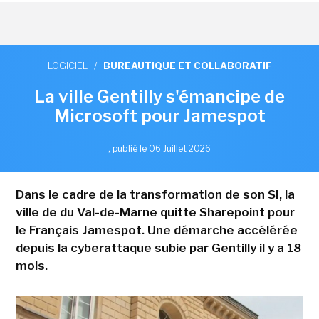
LOGICIEL
/
BUREAUTIQUE ET COLLABORATIF
La ville Gentilly s'émancipe de
Microsoft pour Jamespot
,
publié le 06 Juillet 2026
Dans le cadre de la transformation de son SI, la
ville de du Val-de-Marne quitte Sharepoint pour
le Français Jamespot. Une démarche accélérée
depuis la cyberattaque subie par Gentilly il y a 18
mois.