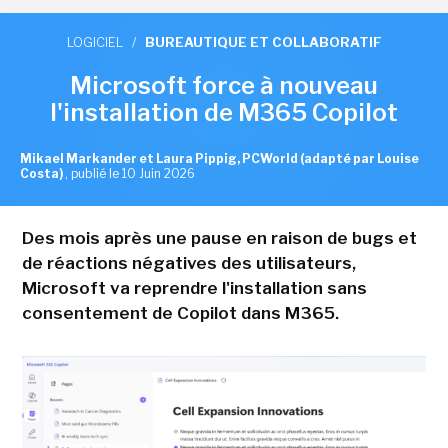
LOGICIEL
/
BUREAUTIQUE ET COLLABORATIF
Microsoft force à nouveau
l'installation de M365 Copilot
Mikael Markander et Laura Pippig, PCWorld (adapté par Louise
Costa)
,
publié le 10 Juin 2026
Des mois après une pause en raison de bugs et
de réactions négatives des utilisateurs,
Microsoft va reprendre l'installation sans
consentement de Copilot dans M365.