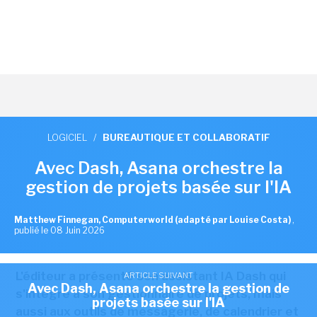
LOGICIEL
/
BUREAUTIQUE ET COLLABORATIF
Avec Dash, Asana orchestre la
gestion de projets basée sur l'IA
Matthew Finnegan, Computerworld (adapté par Louise Costa)
,
publié le 08 Juin 2026
L'éditeur a présenté son assistant IA Dash qui
ARTICLE SUIVANT
Avec Dash, Asana orchestre la gestion de
s'intègre à son gestionnaire de projets, mais
projets basée sur l'IA
aussi aux outils de messagerie, de calendrier et