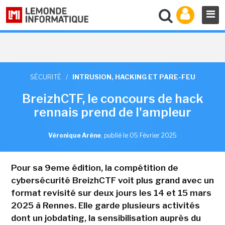
SÉCURITÉ
/
INTRUSION, HACKING ET PARE-FEU
BreizhCTF, le concours de hack
rennais prend de l'ampleur
Véronique Arène
,
publié le 05 Février 2025
Pour sa 9eme édition, la compétition de
cybersécurité BreizhCTF voit plus grand avec un
format revisité sur deux jours les 14 et 15 mars
2025 à Rennes. Elle garde plusieurs activités
dont un jobdating, la sensibilisation auprès du