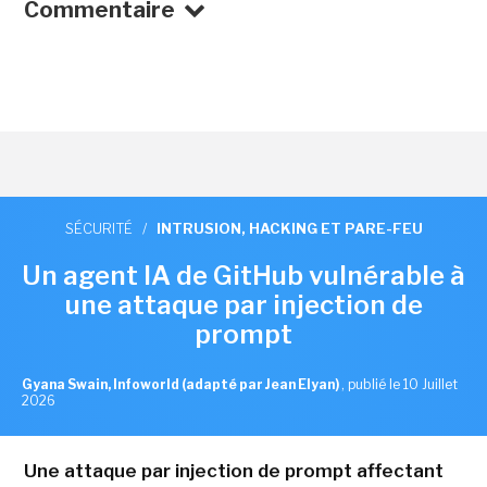
Commentaire
SÉCURITÉ
/
INTRUSION, HACKING ET PARE-FEU
Un agent IA de GitHub vulnérable à
une attaque par injection de
prompt
Gyana Swain, Infoworld (adapté par Jean Elyan)
,
publié le 10 Juillet
2026
Une attaque par injection de prompt affectant