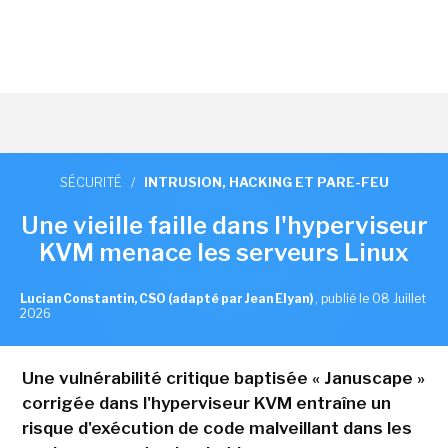
SÉCURITÉ
/
INTRUSION, HACKING ET PARE-FEU
Une vieille faille dans l'hyperviseur
KVM menace les serveurs Linux
Lucian Constantin, CSO (adapté par Jean Elyan)
,
publié le 08 Juillet
2026
Une vulnérabilité critique baptisée « Januscape »
corrigée dans l'hyperviseur KVM entraîne un
risque d'exécution de code malveillant dans les