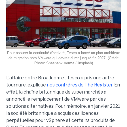
Pour assurer la continuité d'activité, Tesco a lancé un plan ambitieux
de migration hors VMware qui devrait durer jusqu'à fin 2027. (Crédit
Photo: Shashank Verma /Unsplash)
L’affaire entre Broadcom et Tesco a pris une autre
tournure, explique
nos confrères de The Register
. En
effet, la chaîne britannique de supermarchés a
annoncé le remplacement de VMware par des
solutions alternatives. Pour mémoire, en janvier 2021
la société britannique a acquis des licences
perpétuelles pour vSphere et certains produits de