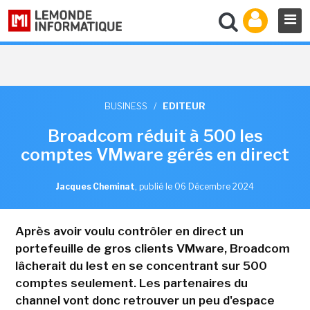
BUSINESS
/
EDITEUR
Broadcom réduit à 500 les
comptes VMware gérés en direct
Jacques Cheminat
,
publié le 06 Décembre 2024
Après avoir voulu contrôler en direct un
portefeuille de gros clients VMware, Broadcom
lâcherait du lest en se concentrant sur 500
comptes seulement. Les partenaires du
channel vont donc retrouver un peu d'espace