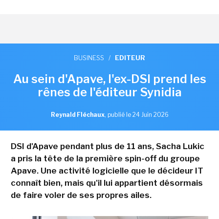
BUSINESS
/
EDITEUR
Au sein d'Apave, l'ex-DSI prend les
rênes de l'éditeur Synidia
Reynald Fléchaux
,
publié le 24 Juin 2026
DSI d'Apave pendant plus de 11 ans, Sacha Lukic
a pris la tête de la première spin-off du groupe
Apave. Une activité logicielle que le décideur IT
connaît bien, mais qu'il lui appartient désormais
de faire voler de ses propres ailes.