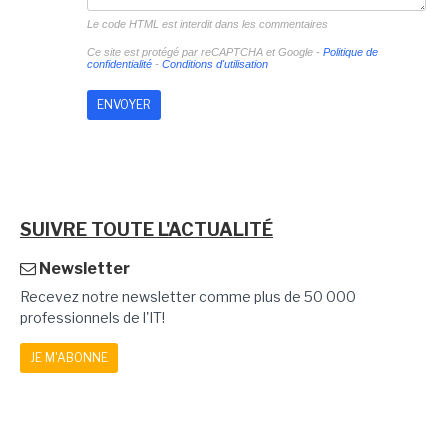
Le code HTML est interdit dans les commentaires
Ce site est protégé par reCAPTCHA et Google -
Politique de
confidentialité
-
Conditions d'utilisation
SUIVRE TOUTE L'ACTUALITÉ
Newsletter
Recevez notre newsletter comme plus de 50 000
professionnels de l'IT!
JE M'ABONNE