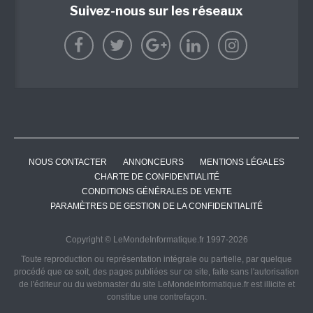
Suivez-nous sur les réseaux
NOUS CONTACTER
ANNONCEURS
MENTIONS LÉGALES
CHARTE DE CONFIDENTIALITÉ
CONDITIONS GÉNÉRALES DE VENTE
PARAMÈTRES DE GESTION DE LA CONFIDENTIALITÉ
Copyright © LeMondeInformatique.fr 1997-2026
Toute reproduction ou représentation intégrale ou partielle, par quelque
procédé que ce soit, des pages publiées sur ce site, faite sans l'autorisation
de l'éditeur ou du webmaster du site LeMondeInformatique.fr est illicite et
constitue une contrefaçon.