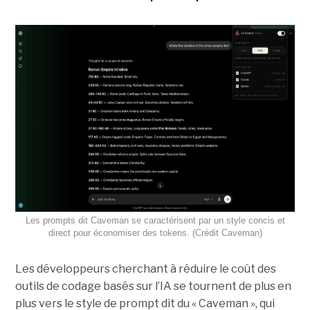
Les prompts dit Caveman se caractérisent par un style concis et
direct pour économiser des tokens. (Crédit Caveman)
Les développeurs cherchant à réduire le coût des
outils de codage basés sur l’IA se tournent de plus en
plus vers le style de prompt dit du « Caveman », qui