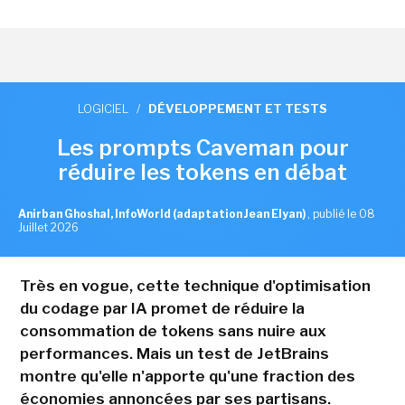
LOGICIEL
/
DÉVELOPPEMENT ET TESTS
Les prompts Caveman pour
réduire les tokens en débat
Anirban Ghoshal, InfoWorld (adaptation Jean Elyan)
,
publié le 08
Juillet 2026
Très en vogue, cette technique d'optimisation
du codage par IA promet de réduire la
consommation de tokens sans nuire aux
performances. Mais un test de JetBrains
montre qu'elle n'apporte qu'une fraction des
économies annoncées par ses partisans.