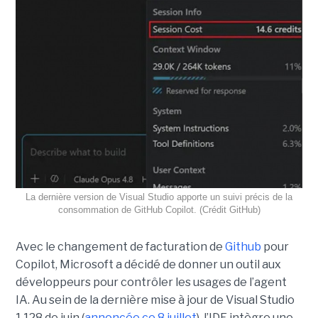
La dernière version de Visual Studio apporte un suivi précis de la
consommation de GitHub Copilot. (Crédit GitHub)
Avec le changement de facturation de
Github
pour
Copilot, Microsoft a décidé de donner un outil aux
développeurs pour contrôler les usages de l’agent
IA. Au sein de la dernière mise à jour de Visual Studio
1.128 de juin (
annoncée ce 8 juillet
), l’IDE intègre une