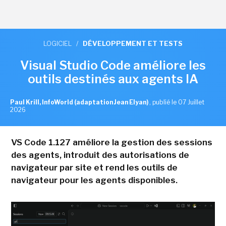
LOGICIEL
/
DÉVELOPPEMENT ET TESTS
Visual Studio Code améliore les
outils destinés aux agents IA
Paul Krill, InfoWorld (adaptation Jean Elyan)
,
publié le 07 Juillet
2026
VS Code 1.127 améliore la gestion des sessions
des agents, introduit des autorisations de
navigateur par site et rend les outils de
navigateur pour les agents disponibles.