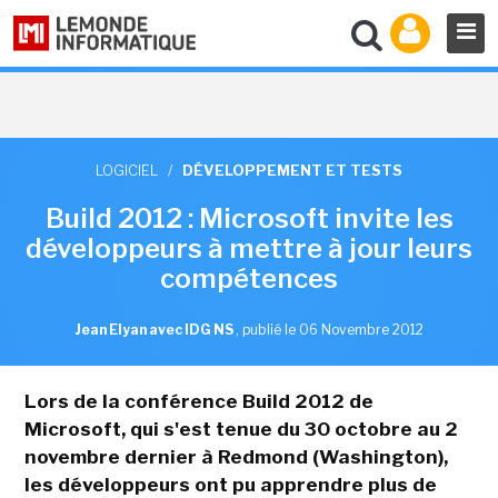
LOGICIEL
/
DÉVELOPPEMENT ET TESTS
Build 2012 : Microsoft invite les
développeurs à mettre à jour leurs
compétences
Jean Elyan avec IDG NS
,
publié le 06 Novembre 2012
Lors de la conférence Build 2012 de
Microsoft, qui s'est tenue du 30 octobre au 2
novembre dernier à Redmond (Washington),
les développeurs ont pu apprendre plus de