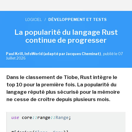
LOGICIEL
/
DÉVELOPPEMENT ET TESTS
La popularité du langage Rust
continue de progresser
Paul Krill, InfoWorld (adapté par Jacques Cheminat)
,
publié le 07
Juillet 2026
Dans le classement de Tiobe, Rust intègre le
top 10 pour la première fois. La popularité du
langage réputé plus sécurisé pour la mémoire
ne cesse de croître depuis plusieurs mois.