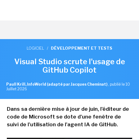
LOGICIEL
/
DÉVELOPPEMENT ET TESTS
Visual Studio scrute l'usage de
GitHub Copilot
Paull Krill, InfoWorld (adapté par Jacques Cheminat)
,
publié le 10
Juillet 2026
Dans sa dernière mise à jour de juin, l'éditeur de
code de Microsoft se dote d'une fenêtre de
suivi de l'utilisation de l'agent IA de GitHub.