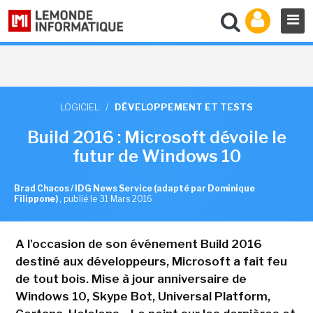
LOGICIEL
/
DÉVELOPPEMENT ET TESTS
Build 2016 : Microsoft dévoile le
futur de Windows 10
Brad Chacos / IDG News Service (adapté par Dominique
Filippone)
,
publié le 31 Mars 2016
A l'occasion de son événement Build 2016
destiné aux développeurs, Microsoft a fait feu
de tout bois. Mise à jour anniversaire de
Windows 10, Skype Bot, Universal Platform,