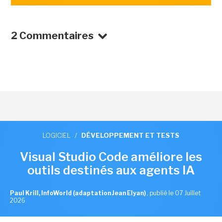
2 Commentaires
LOGICIEL
/
DÉVELOPPEMENT ET TESTS
Visual Studio Code améliore les
outils destinés aux agents IA
Paul Krill, InfoWorld (adaptation Jean Elyan)
,
publié le 07 Juillet
2026