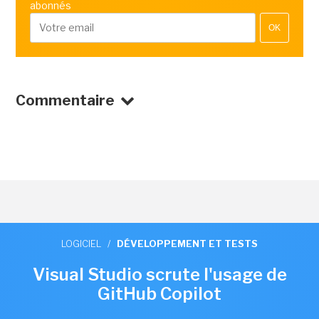
abonnés
OK
Commentaire
LOGICIEL
/
DÉVELOPPEMENT ET TESTS
Visual Studio scrute l'usage de
GitHub Copilot