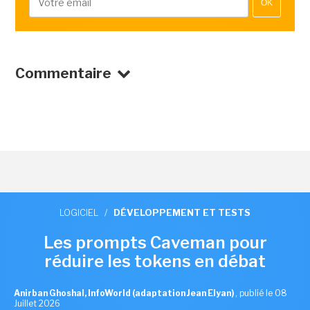
OK
Commentaire
LOGICIEL
/
DÉVELOPPEMENT ET TESTS
Les prompts Caveman pour
réduire les tokens en débat
Anirban Ghoshal, InfoWorld (adaptation Jean Elyan)
,
publié le 08
Juillet 2026