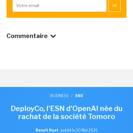
OK
Commentaire
BUSINESS
/
SSII
DeployCo, l'ESN d'OpenAI née du
rachat de la société Tomoro
Benoît Huet
,
publié le 20 Mai 2026