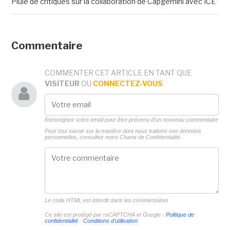
Pluie de critiques sur la collaboration de Capgemini avec ICE
Commentaire
COMMENTER CET ARTICLE EN TANT QUE
VISITEUR
OU
CONNECTEZ-VOUS
Renseignez votre email pour être prévenu d'un nouveau commentaire
Pour tout savoir sur la manière dont nous traitons vos données
personnelles, consultez notre
Charte de Confidentialité.
Le code HTML est interdit dans les commentaires
Ce site est protégé par reCAPTCHA et Google -
Politique de
confidentialité
-
Conditions d'utilisation