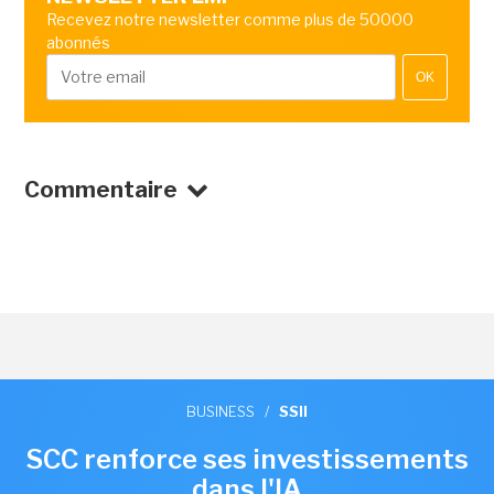
Recevez notre newsletter comme plus de 50000
abonnés
OK
Commentaire
BUSINESS
/
SSII
SCC renforce ses investissements
dans l'IA