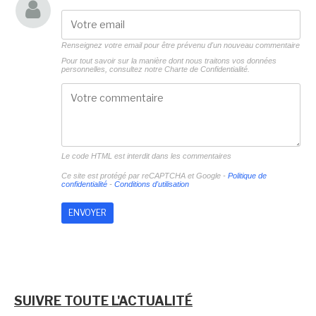
Renseignez votre email pour être prévenu d'un nouveau commentaire
Pour tout savoir sur la manière dont nous traitons vos données
personnelles, consultez notre
Charte de Confidentialité.
Le code HTML est interdit dans les commentaires
Ce site est protégé par reCAPTCHA et Google -
Politique de
confidentialité
-
Conditions d'utilisation
SUIVRE TOUTE L'ACTUALITÉ