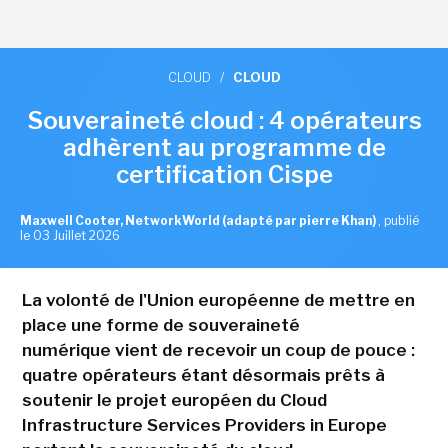
CLOUD
/
CLOUD
Souveraineté cloud : 4 opérateurs
adhèrent au programme de
certification Cispe
Maxwell Cooter, NetworkWorld (adapté par pierre Khan)
,
publié
le 03 Juillet 2026
La volonté de l'Union européenne de mettre en
place une forme de souveraineté
numérique vient de recevoir un coup de pouce :
quatre opérateurs étant désormais prêts à
soutenir le projet européen du Cloud
Infrastructure Services Providers in Europe