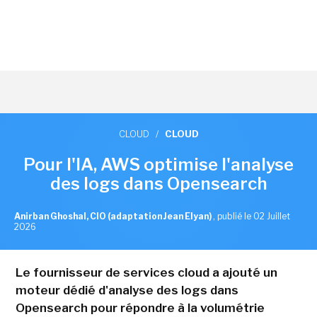
CLOUD
/
CLOUD
Pour l'IA, AWS optimise l'analyse
des logs dans Opensearch
Anirban Ghoshal, CIO (adaptation Jean Elyan)
,
publié le 02 Juillet
2026
Le fournisseur de services cloud a ajouté un
moteur dédié d'analyse des logs dans
Opensearch pour répondre à la volumétrie