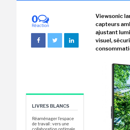
Viewsonic la
0
capteurs amb
Réaction
ajustant lum
visuel, sécur
consommatio
LIVRES BLANCS
Réaménager l'espace
de travail : vers une
collaboration optimale