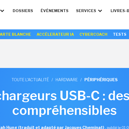
DOSSIERS
ÉVÉNEMENTS
SERVICES
LIVRES-
ARTE BLANCHE
ACCÉLERATEUR IA
CYBERCOACH
TESTS
TOUTE L'ACTUALITÉ
/
HARDWARE
/
PÉRIPHÉRIQUES
chargeurs USB-C : des
compréhensibles
ah Hung (traduit et adapté par Jacques Cheminat)
,
publié le 01 