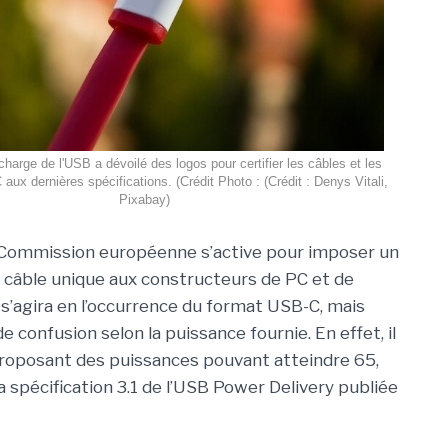
harge de l'USB a dévoilé des logos pour certifier les câbles et les
ux dernières spécifications. (Crédit Photo : (Crédit : Denys Vitali,
Pixabay)
a Commission européenne s’active pour imposer un
 câble unique aux constructeurs de PC et de
 s’agira en l’occurrence du format USB-C, mais
confusion selon la puissance fournie. En effet, il
proposant des puissances pouvant atteindre 65,
spécification 3.1 de l’USB Power Delivery publiée