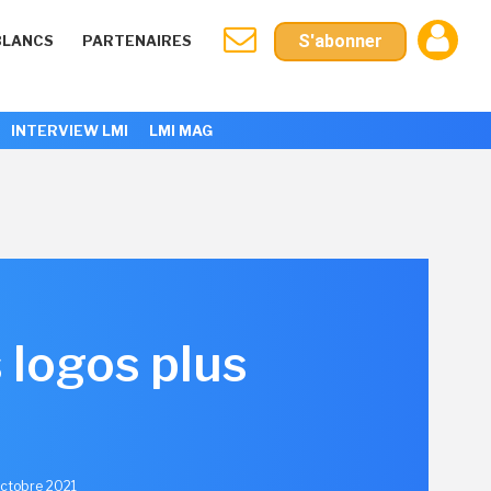
S'abonner
BLANCS
PARTENAIRES
INTERVIEW LMI
LMI MAG
 logos plus
Octobre 2021