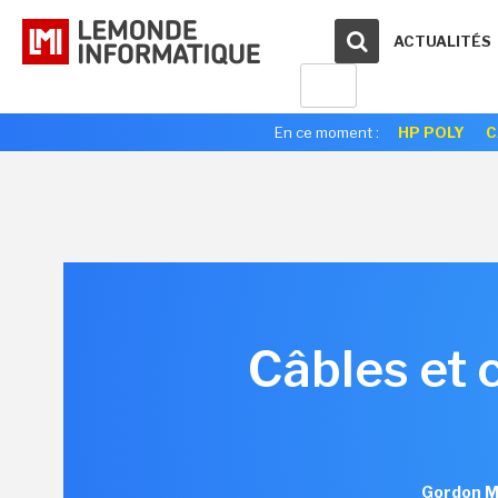
ACTUALITÉS
En ce moment :
HP POLY
C
Câbles et 
Gordon M