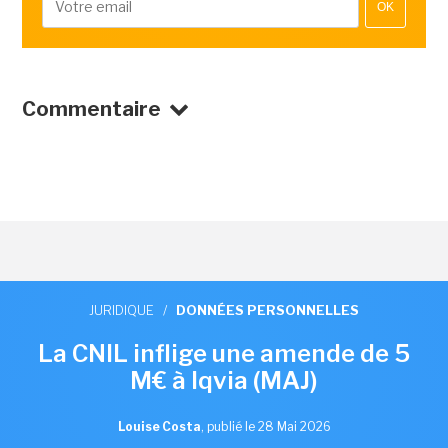
OK
Commentaire
JURIDIQUE
/
DONNÉES PERSONNELLES
La CNIL inflige une amende de 5
M€ à Iqvia (MAJ)
Louise Costa
,
publié le 28 Mai 2026