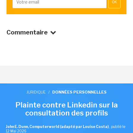
OK
Commentaire
JURIDIQUE
/
DONNÉES PERSONNELLES
Plainte contre Linkedin sur la
consultation des profils
John E. Dunn, Computerworld (adapté par Louise Costa)
,
publié le
12 Mai 2026