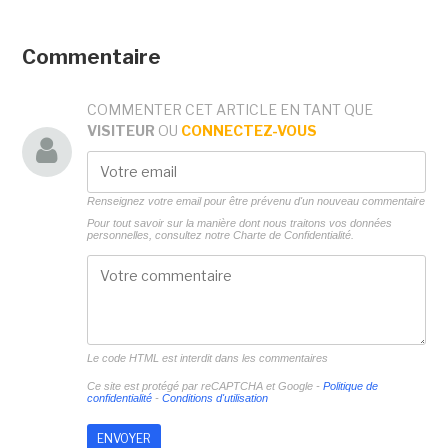
Commentaire
COMMENTER CET ARTICLE EN TANT QUE
VISITEUR
OU
CONNECTEZ-VOUS
Renseignez votre email pour être prévenu d'un nouveau commentaire
Pour tout savoir sur la manière dont nous traitons vos données
personnelles, consultez notre
Charte de Confidentialité.
Le code HTML est interdit dans les commentaires
Ce site est protégé par reCAPTCHA et Google -
Politique de
confidentialité
-
Conditions d'utilisation