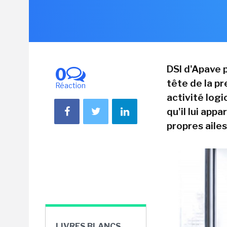
DSI d'Apave p
0
tête de la p
Réaction
activité logi
qu'il lui app
propres ailes
LIVRES BLANCS