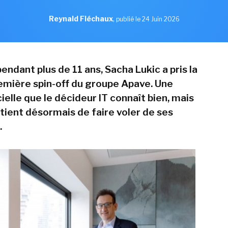
Reynald Fléchaux
,
publié le 24 Juin 2026
endant plus de 11 ans, Sacha Lukic a pris la
remière spin-off du groupe Apave. Une
cielle que le décideur IT connaît bien, mais
artient désormais de faire voler de ses
.