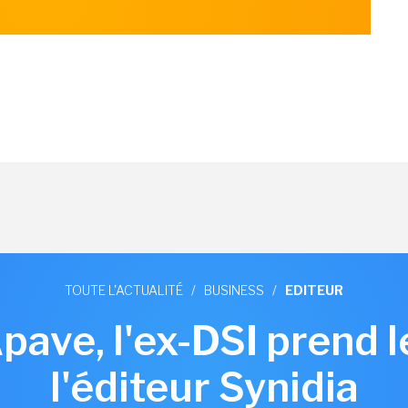
TOUTE L'ACTUALITÉ
/
BUSINESS
/
EDITEUR
pave, l'ex-DSI prend 
l'éditeur Synidia