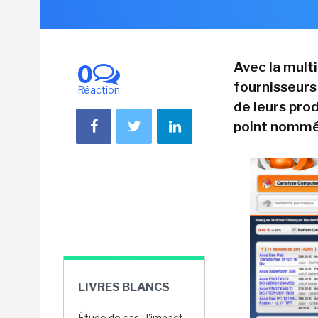
Avec la multi
0
fournisseurs 
Réaction
de leurs pro
point nommé p
LIVRES BLANCS
Étude de cas : l'impact