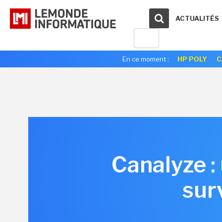
ACTUALITÉS
En ce moment :
HP POLY
C
Canalyze :
sur