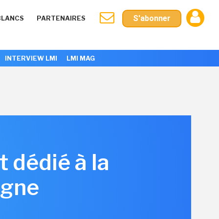
S'abonner
BLANCS
PARTENAIRES
INTERVIEW LMI
LMI MAG
 dédié à la
igne