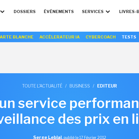
DOSSIERS
ÉVÉNEMENTS
SERVICES
LIVRES-
ARTE BLANCHE
ACCÉLERATEUR IA
CYBERCOACH
TESTS
TOUTE L'ACTUALITÉ
/
BUSINESS
/
EDITEUR
 un service performant
veillance des prix en l
Serge Leblal
,
publié le 17 Février 2012