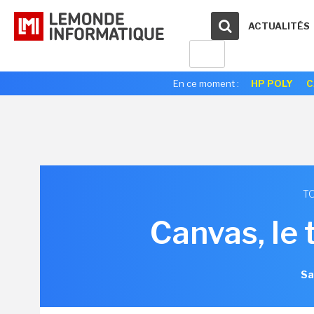
ACTUALITÉS
En ce moment :
HP POLY
C
TO
Canvas, le 
Sa