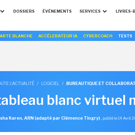
DOSSIERS
ÉVÉNEMENTS
SERVICES
LIVRES-
ARTE BLANCHE
ACCÉLERATEUR IA
CYBERCOACH
TESTS
UTE L'ACTUALITÉ
/
LOGICIEL
/
BUREAUTIQUE ET COLLABORAT
tableau blanc virtuel
sha Karen, ARN (adapté par Clémence Tingry)
,
publié le 14 Avril 