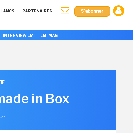
S'abonner
BLANCS
PARTENAIRES
INTERVIEW LMI
LMI MAG
IF
 made in Box
2022