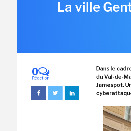
La ville Gen
Dans le cadre
0
du Val-de-Ma
Réaction
Jamespot. U
cyberattaque 