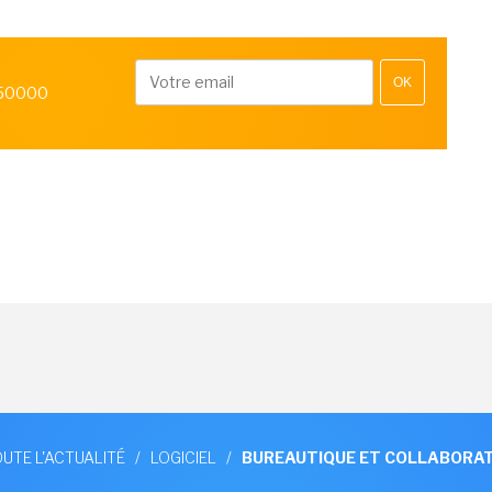
OK
 50000
UTE L'ACTUALITÉ
/
LOGICIEL
/
BUREAUTIQUE ET COLLABORAT