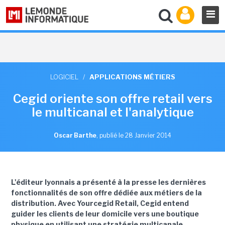
LOGICIEL
/
APPLICATIONS MÉTIERS
Cegid oriente son offre retail vers
le multicanal et l'analytique
Oscar Barthe
,
publié le 28 Janvier 2014
L
'éditeur lyonnais a pr
ésent
é
à la presse les derni
ères
fonctionnalit
és de son offre d
édi
ée aux m
étiers de la
distribution
. Avec Yourcegid Retail, Cegid entend
guider les clients de leur domicile vers une boutique
physique
en utilisant une strat
égie multicanale