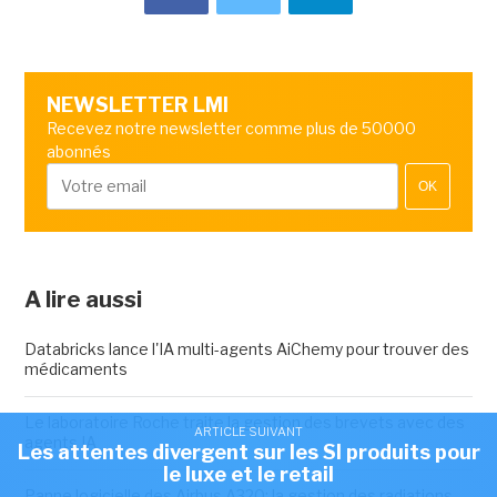
NEWSLETTER LMI
Recevez notre newsletter comme plus de 50000
abonnés
OK
A lire aussi
Databricks lance l'IA multi-agents AiChemy pour trouver des
médicaments
Le laboratoire Roche traite la gestion des brevets avec des
ARTICLE SUIVANT
agents IA
Les attentes divergent sur les SI produits pour
le luxe et le retail
Panne logicielle des Airbus A320: la gestion des radiations