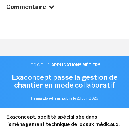
Commentaire
LOGICIEL
/
APPLICATIONS MÉTIERS
Exaconcept passe la gestion de
chantier en mode collaboratif
Hanna Elgodjam
,
publié le 29 Juin 2026
Exaconcept, société spécialisée dans
l'aménagement technique de locaux médicaux,