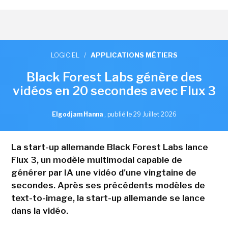
LOGICIEL
/
APPLICATIONS MÉTIERS
Black Forest Labs génère des
vidéos en 20 secondes avec Flux 3
Elgodjam Hanna
,
publié le 29 Juillet 2026
La start-up allemande Black Forest Labs lance
Flux 3, un modèle multimodal capable de
générer par IA une vidéo d'une vingtaine de
secondes. Après ses précédents modèles de
text-to-image, la start-up allemande se lance
dans la vidéo.