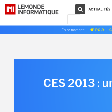
ACTUALITÉS
En ce moment :
HP POLY
C
CES 2013 : un