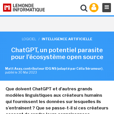
LOGICIEL
/
INTELLIGENCE ARTIFICIELLE
ChatGPT, un potentiel parasite
pour l'écosystème open source
Matt Asay, contributeur IDG NS (adapté par Célia Séramour)
,
publié le 30 Mai 2023
Que doivent ChatGPT et d'autres grands
modèles linguistiques aux créateurs humains
qui fournissent les données sur lesquelles ils
s'entraînent ? Que se passe-t-il si ces créateurs