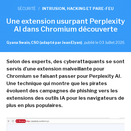
SÉCURITÉ
/
INTRUSION, HACKING ET PARE-FEU
Une extension usurpant Perplexity
AI dans Chromium découverte
Gyana Swain, CSO (adapté par Jean Elyan)
,
publié le 03 Juillet 2026
Selon des experts, des cyberattaquants se sont
servis d'une extension malveillante pour
Chromium se faisant passer pour Perplexity AI.
Une technique qui montre que les pirates
évoluent des campagnes de phishing vers les
extensions des outils IA pour les navigateurs de
plus en plus populaires.