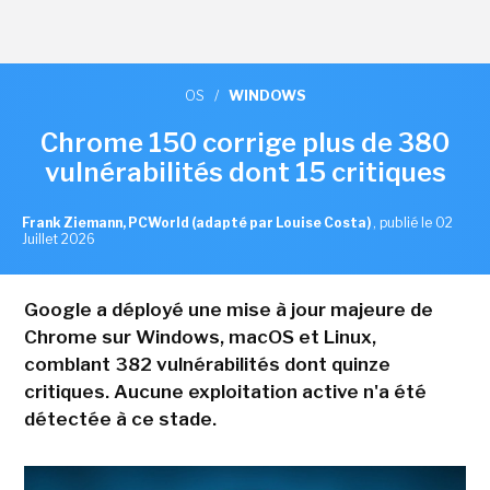
OS
/
WINDOWS
Chrome 150 corrige plus de 380
vulnérabilités dont 15 critiques
Frank Ziemann, PCWorld (adapté par Louise Costa)
,
publié le 02
Juillet 2026
Google a déployé une mise à jour majeure de
Chrome sur Windows, macOS et Linux,
comblant 382 vulnérabilités dont quinze
critiques. Aucune exploitation active n'a été
détectée à ce stade.