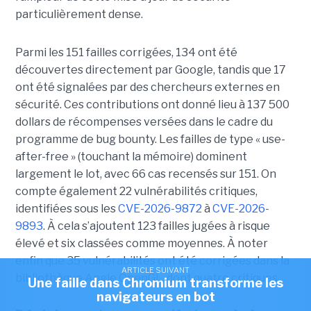
particulièrement dense.
Parmi les 151 failles corrigées, 134 ont été
découvertes directement par Google, tandis que 17
ont été signalées par des chercheurs externes en
sécurité. Ces contributions ont donné lieu à 137 500
dollars de récompenses versées dans le cadre du
programme de bug bounty. Les failles de type « use-
after-free » (touchant la mémoire) dominent
largement le lot, avec 66 cas recensés sur 151. On
compte également 22 vulnérabilités critiques,
identifiées sous les
CVE-2026-9872
à
CVE-2026-
9893
. À cela s’ajoutent 123 failles jugées à risque
élevé et six classées comme moyennes. À noter
enfin que 35 vulnérabilités ont été corrigées dans la
ARTICLE SUIVANT
bibliothèque Angle OpenGL, dont quatre critiques.
Une faille dans Chromium transforme les
navigateurs en bot