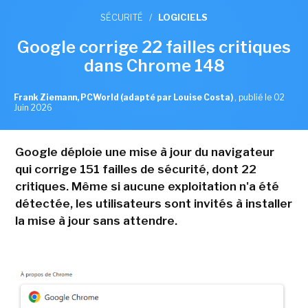
SÉCURITÉ
/
LOGICIELS
Google corrige 22 failles critiques
dans Chrome 148
Frank Ziemann, PCWorld (adapté par Louise Costa)
,
publié le 02
Juin 2026
Google déploie une mise à jour du navigateur
qui corrige 151 failles de sécurité, dont 22
critiques. Même si aucune exploitation n'a été
détectée, les utilisateurs sont invités à installer
la mise à jour sans attendre.