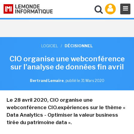
LOGICIEL
/
DÉCISIONNEL
CIO organise une webconférence
sur l'analyse de données fin avril
Bertrand Lemaire
,
publié le 31 Mars 2020
Le 28 avril 2020, CIO organise une
webconférence CIO.expériences sur le thème «
Data Analytics - Optimiser la valeur business
tirée du patrimoine data ».