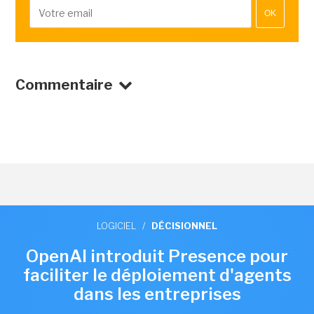
OK
Commentaire
LOGICIEL
/
DÉCISIONNEL
OpenAI introduit Presence pour
faciliter le déploiement d'agents
dans les entreprises