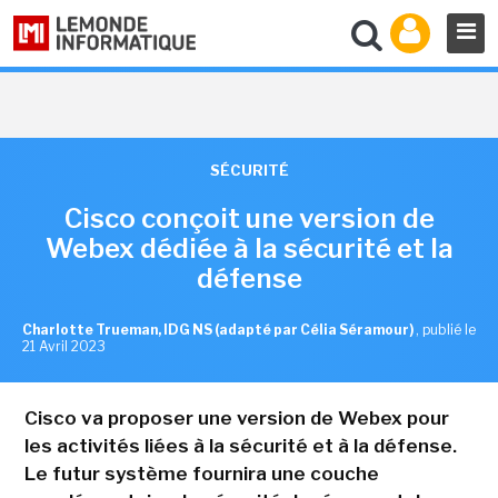
SÉCURITÉ
Cisco conçoit une version de
Webex dédiée à la sécurité et la
défense
Charlotte Trueman, IDG NS (adapté par Célia Séramour)
,
publié le
21 Avril 2023
Cisco va proposer une version de Webex pour
les activités liées à la sécurité et à la défense.
Le futur système fournira une couche