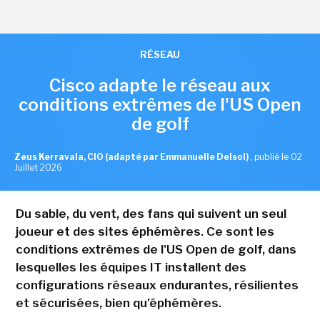
RÉSEAU
Cisco adapte le réseau aux
conditions extrêmes de l'US Open
de golf
Zeus Kerravala, CIO (adapté par Emmanuelle Delsol)
,
publié le 02
Juillet 2026
Du sable, du vent, des fans qui suivent un seul
joueur et des sites éphémères. Ce sont les
conditions extrêmes de l'US Open de golf, dans
lesquelles les équipes IT installent des
configurations réseaux endurantes, résilientes
et sécurisées, bien qu'éphémères.