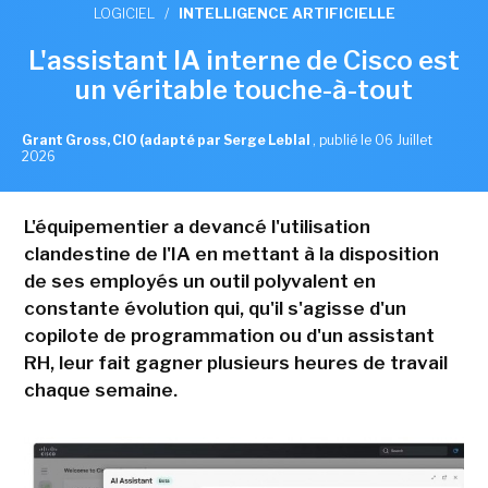
LOGICIEL
/
INTELLIGENCE ARTIFICIELLE
L'assistant IA interne de Cisco est
un véritable touche-à-tout
Grant Gross, CIO (adapté par Serge Leblal
,
publié le 06 Juillet
2026
L'équipementier a devancé l'utilisation
clandestine de l'IA en mettant à la disposition
de ses employés un outil polyvalent en
constante évolution qui, qu'il s'agisse d'un
copilote de programmation ou d'un assistant
RH, leur fait gagner plusieurs heures de travail
chaque semaine.