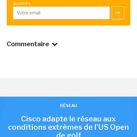
abonnés
OK
Commentaire
RÉSEAU
Cisco adapte le réseau aux
conditions extrêmes de l'US Open
de golf