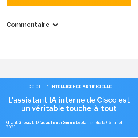
Commentaire
LOGICIEL
/
INTELLIGENCE ARTIFICIELLE
L'assistant IA interne de Cisco est
un véritable touche-à-tout
Grant Gross, CIO (adapté par Serge Leblal
,
publié le 06 Juillet
2026