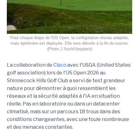
Pour chaque étape de l'US Open, la configuration réseau adaptée,
mais éphémère est déployée. Elle sera détruite à la fin du tournoi.
(Photo J.Such/Unsplash)
La collaboration de
Cisco
avec l'USGA (United States
golf association) lors de l'US Open 2026 au
Shinnecock Hills Golf Club a servi de test grandeur
nature pour démontrer à quoi ressemblent les
réseaux et la sécurité adaptés à l'IA en situation
réelle. Pas en laboratoire ou dans un datacenter
climatisé, mais sur un parcours 18 trous dans des
conditions changeantes, avec une foule nombreuse
et des menaces constantes.