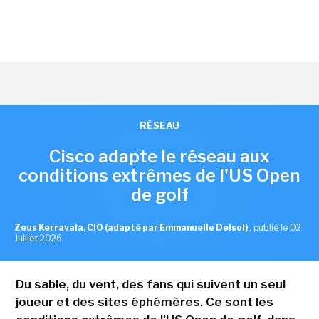
RÉSEAU
Cisco adapte le réseau aux
conditions extrêmes de l'US Open
de golf
Zeus Kerravala, CIO (adapté par Emmanuelle Delsol)
,
publié le 02
Juillet 2026
Du sable, du vent, des fans qui suivent un seul
joueur et des sites éphémères. Ce sont les