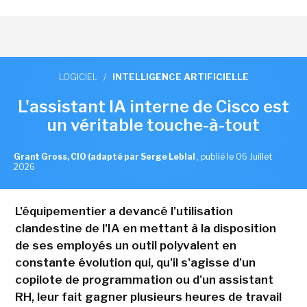
LOGICIEL
/
INTELLIGENCE ARTIFICIELLE
L'assistant IA interne de Cisco est
un véritable touche-à-tout
Grant Gross, CIO (adapté par Serge Leblal
,
publié le 06 Juillet
2026
L'équipementier a devancé l'utilisation
clandestine de l'IA en mettant à la disposition
de ses employés un outil polyvalent en
constante évolution qui, qu'il s'agisse d'un
copilote de programmation ou d'un assistant
RH, leur fait gagner plusieurs heures de travail