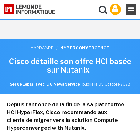
HARDWARE
/
HYPERCONVERGENCE
Cisco détaille son offre HCI basée
sur Nutanix
Serge Leblal avec IDG News Service
,
publié le 05 Octobre 2023
Depuis l'annonce de la fin de la sa plateforme
HCI HyperFlex, Cisco recommande aux
clients de migrer vers la solution Compute
Hyperconverged with Nutanix.