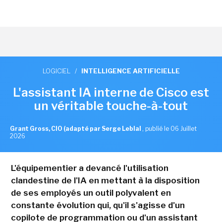
LOGICIEL
/
INTELLIGENCE ARTIFICIELLE
L'assistant IA interne de Cisco est
un véritable touche-à-tout
Grant Gross, CIO (adapté par Serge Leblal
,
publié le 06 Juillet
2026
L'équipementier a devancé l'utilisation
clandestine de l'IA en mettant à la disposition
de ses employés un outil polyvalent en
constante évolution qui, qu'il s'agisse d'un
copilote de programmation ou d'un assistant