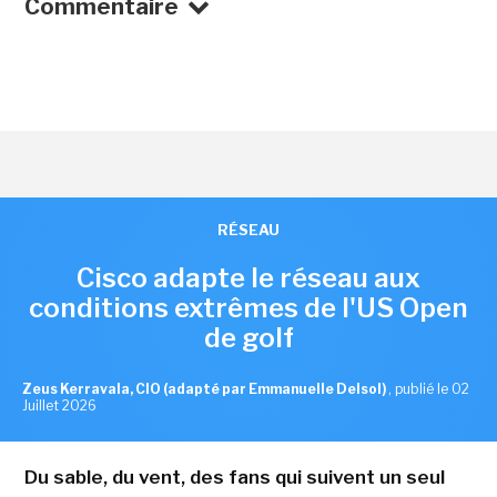
Commentaire
RÉSEAU
Cisco adapte le réseau aux
conditions extrêmes de l'US Open
de golf
Zeus Kerravala, CIO (adapté par Emmanuelle Delsol)
,
publié le 02
Juillet 2026
Du sable, du vent, des fans qui suivent un seul