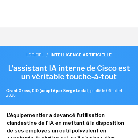
LOGICIEL
/
INTELLIGENCE ARTIFICIELLE
L'assistant IA interne de Cisco est
un véritable touche-à-tout
Grant Gross, CIO (adapté par Serge Leblal
,
publié le 06 Juillet
2026
L'équipementier a devancé l'utilisation
clandestine de l'IA en mettant à la disposition
de ses employés un outil polyvalent en