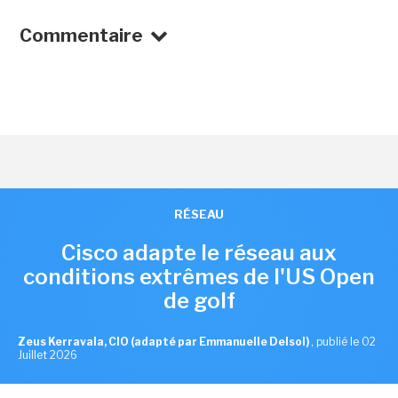
Commentaire
RÉSEAU
Cisco adapte le réseau aux
conditions extrêmes de l'US Open
de golf
Zeus Kerravala, CIO (adapté par Emmanuelle Delsol)
,
publié le 02
Juillet 2026