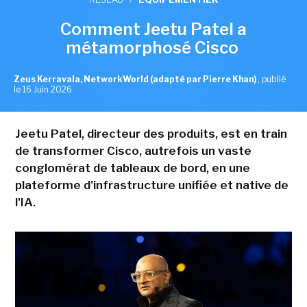
Comment Jeetu Patel a
métamorphosé Cisco
Zeus Kerravala, NetworkWorld (adapté par Pierre Khan)
,
publié
le 16 Juin 2026
Jeetu Patel, directeur des produits, est en train
de transformer Cisco, autrefois un vaste
conglomérat de tableaux de bord, en une
plateforme d'infrastructure unifiée et native de
l'IA.