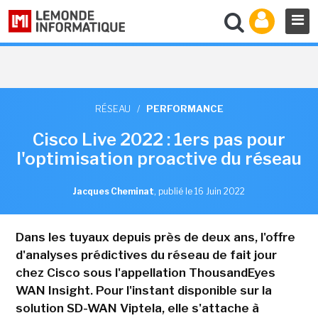
RÉSEAU
/
PERFORMANCE
Cisco Live 2022 : 1ers pas pour
l'optimisation proactive du réseau
Jacques Cheminat
,
publié le 16 Juin 2022
Dans les tuyaux depuis près de deux ans, l'offre
d'analyses prédictives du réseau de fait jour
chez Cisco sous l'appellation ThousandEyes
WAN Insight. Pour l'instant disponible sur la
solution SD-WAN Viptela, elle s'attache à