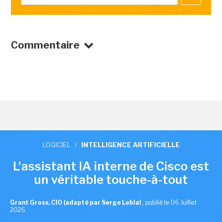
Commentaire
LOGICIEL
/
INTELLIGENCE ARTIFICIELLE
L'assistant IA interne de Cisco est
un véritable touche-à-tout
Grant Gross, CIO (adapté par Serge Leblal
,
publié le 06 Juillet
2026