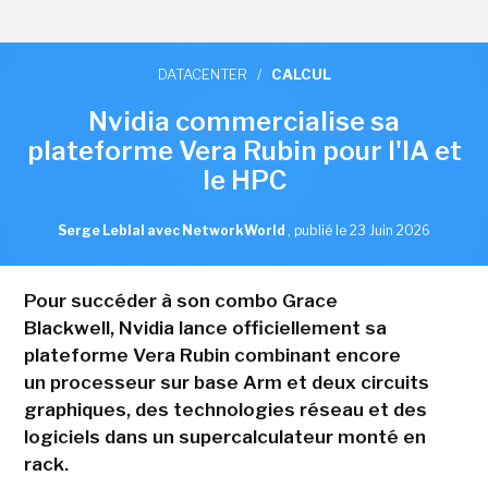
DATACENTER
/
CALCUL
Nvidia commercialise sa
plateforme Vera Rubin pour l'IA et
le HPC
Serge Leblal avec NetworkWorld
,
publié le 23 Juin 2026
Pour succéder à son combo Grace
Blackwell, Nvidia lance officiellement sa
plateforme Vera Rubin combinant encore
un processeur sur base Arm et deux circuits
graphiques, des technologies réseau et des
logiciels dans un supercalculateur monté en
rack.