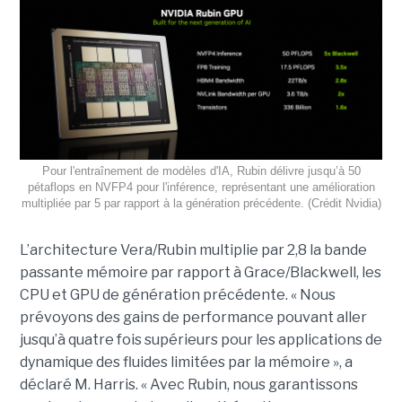
Pour l'entraînement de modèles d'IA, Rubin délivre jusqu’à 50
pétaflops en NVFP4 pour l'inférence, représentant une amélioration
multipliée par 5 par rapport à la génération précédente. (Crédit Nvidia)
L’architecture Vera/Rubin multiplie par 2,8 la bande
passante mémoire par rapport à Grace/Blackwell, les
CPU et GPU de génération précédente. « Nous
prévoyons des gains de performance pouvant aller
jusqu’à quatre fois supérieurs pour les applications de
dynamique des fluides limitées par la mémoire », a
déclaré M. Harris. « Avec Rubin, nous garantissons