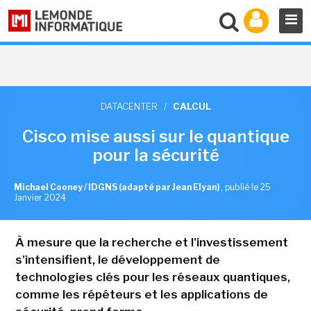
DATACENTER
/
CALCUL
Cisco mise aussi sur le quantique
pour la sécurité
Michael Cooney / IDGNS (adapté par Jean Elyan)
,
publié le 25
Janvier 2024
À mesure que la recherche et l'investissement
s'intensifient, le développement de
technologies clés pour les réseaux quantiques,
comme les répéteurs et les applications de