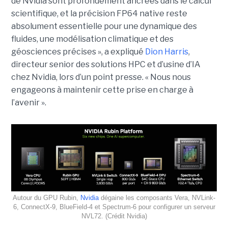
de Nvidia sont profondément ancrées dans le calcul
scientifique, et la précision FP64 native reste
absolument essentielle pour une dynamique des
fluides, une modélisation climatique et des
géosciences précises », a expliqué
Dion Harris
,
directeur senior des solutions HPC et d’usine d’IA
chez Nvidia, lors d’un point presse. « Nous nous
engageons à maintenir cette prise en charge à
l’avenir ».
Autour du GPU Rubin,
Nvidia
dégaine les composants Vera, NVLink-
6, ConnectX-9, BlueField-4 et Spectrum-6 pour configurer un serveur
NVL72. (Crédit Nvidia)