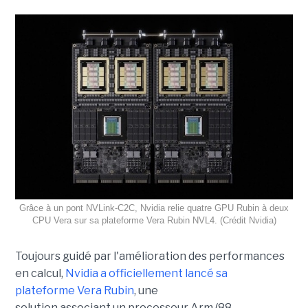
Grâce à un pont NVLink-C2C, Nvidia relie quatre GPU Rubin à deux
CPU Vera sur sa plateforme Vera Rubin NVL4. (Crédit Nvidia)
Toujours guidé par l'amélioration des performances
en calcul,
Nvidia a officiellement lancé sa
plateforme
Vera Rubin
, une
solution associant un processeur Arm (88