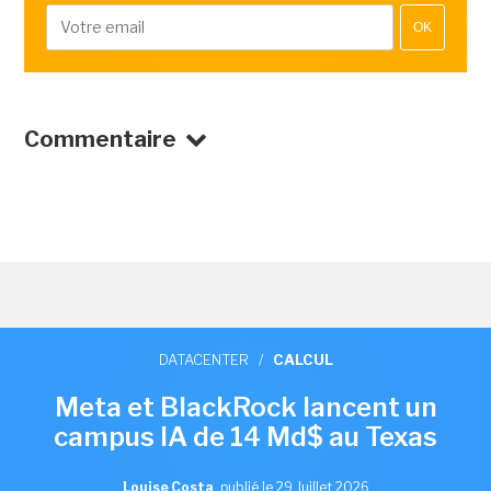
OK
Commentaire
DATACENTER
/
CALCUL
Meta et BlackRock lancent un
campus IA de 14 Md$ au Texas
Louise Costa
,
publié le 29 Juillet 2026