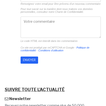
Renseignez votre email pour être prévenu d'un nouveau commentaire
Pour tout savoir sur la manière dont nous traitons vos données
personnelles, consultez notre
Charte de Confidentialité.
Le code HTML est interdit dans les commentaires
Ce site est protégé par reCAPTCHA et Google -
Politique de
confidentialité
-
Conditions d'utilisation
SUIVRE TOUTE L'ACTUALITÉ
Newsletter
Recevez notre newsletter comme plus de 50 000