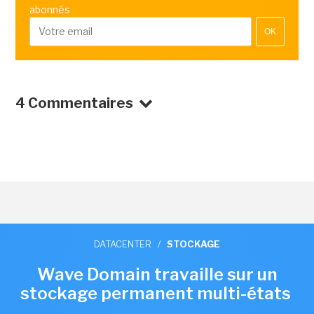
abonnés
OK
4 Commentaires
DATACENTER
/
STOCKAGE
Wave Domain travaille sur un
stockage permanent multi-états