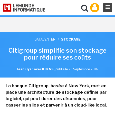
DATACENTER
/
STOCKAGE
Citigroup simplifie son stockage
pour réduire ses coûts
Jean Elyan avec IDG NS
,
publié le 23 Septembre 2016
La banque Citigroup, basée à New York, met en
place une architecture de stockage définie par
logiciel, qui peut durer des décennies, pour
casser les silos et parvenir à un cloud-like local.