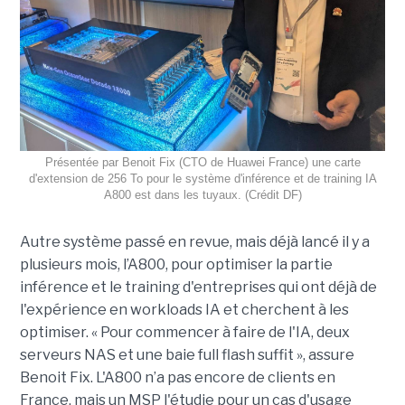
Présentée par Benoit Fix (CTO de Huawei France) une carte
d'extension de 256 To pour le système d'inférence et de training IA
A800 est dans les tuyaux. (Crédit DF)
Autre système passé en revue, mais déjà lancé il y a
plusieurs mois, l’A
800,
pour
optimiser la partie
inférence et le training d'entreprises qui
on
t
déjà de
l'expérience en
workloads
IA
et cherchent à les
optimiser
.
« P
our commencer à faire de l'IA, deux
serveurs NAS et
une baie full flash suffit
», assure
Benoit Fix. L'A800 n’a pas
encore
de clients
en
France,
mais un MSP l'étudie pour un cas d'usage