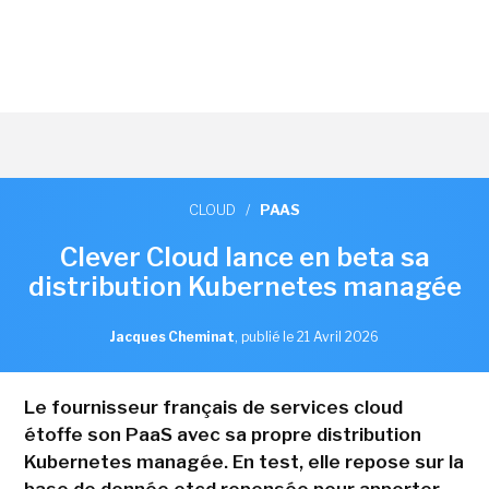
CLOUD
/
PAAS
Clever Cloud lance en beta sa
distribution Kubernetes managée
Jacques Cheminat
,
publié le 21 Avril 2026
Le fournisseur français de services cloud
étoffe son PaaS avec sa propre distribution
Kubernetes managée. En test, elle repose sur la
base de donnée etcd repensée pour apporter