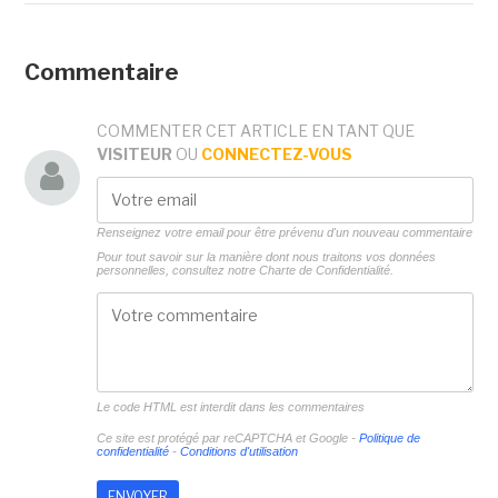
Commentaire
COMMENTER CET ARTICLE EN TANT QUE
VISITEUR
OU
CONNECTEZ-VOUS
Renseignez votre email pour être prévenu d'un nouveau commentaire
Pour tout savoir sur la manière dont nous traitons vos données
personnelles, consultez notre
Charte de Confidentialité.
Le code HTML est interdit dans les commentaires
Ce site est protégé par reCAPTCHA et Google -
Politique de
confidentialité
-
Conditions d'utilisation