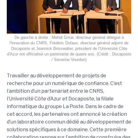
De gauche à droite : Mehdi Gmar, directeur général délégué à
l'innovation du CNRS, Frédéric Dufaux, directeur général adjoint de
Docaposte et Jeannick Brisswalter, président de l'Université Côte
d'Azur ont officialisé un partenariat de quatre ans. (Crédit : Docaposte
/ Séverine Vourdon)
Travailler au développement de projets de
recherche pour un numérique de confiance. C’est
l’ambition d’un partenariat entre le CNRS,
l’Université Côte d’Azur et Docaposte, la filiale
informatique du groupe La Poste. Dans le cadre de
cet accord, les partenaires ont annoncé la création
d’un laboratoire commun dédié au développement de
solutions spécifiques à ce domaine. Cette première
collaboration repose sur l’ambition de construire des