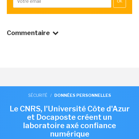
OK
Commentaire
SÉCURITÉ
/
DONNÉES PERSONNELLES
Le CNRS, l'Université Côte d'Azur
et Docaposte créent un
laboratoire axé confiance
numérique