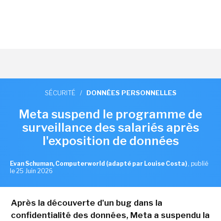
SÉCURITÉ
/
DONNÉES PERSONNELLES
Meta suspend le programme de
surveillance des salariés après
l'exposition de données
Evan Schuman, Computerworld (adapté par Louise Costa)
,
publié
le 25 Juin 2026
Après la découverte d'un bug dans la
confidentialité des données, Meta a suspendu la