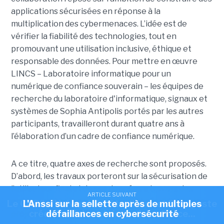
applications sécurisées en réponse à la
multiplication des cybermenaces. L’idée est de
vérifier la fiabilité des technologies, tout en
promouvant une utilisation inclusive, éthique et
responsable des données. Pour mettre en œuvre
LINCS – Laboratoire informatique pour un
numérique de confiance souverain – les équipes de
recherche du laboratoire d'informatique, signaux et
systèmes de Sophia Antipolis portés par les autres
participants, travailleront durant quatre ans à
l’élaboration d’un cadre de confiance numérique.
A ce titre, quatre axes de recherche sont proposés.
D’abord, les travaux porteront sur la sécurisation de
l’utilisateur final et de ses données a travers des
ARTICLE SUIVANT
ARTICLE SUIVANT
environnements d’exécution protégés. Ensuite, les
Le CNRS, l'Université Côte d'Azur et Docaposte
L'Anssi sur la sellette après de multiples
créent un laboratoire axé confiance...
défaillances en cybersécurité
projets s’appuieront sur l’utilisation de jumeaux