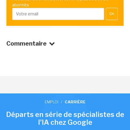
abonnés
OK
Commentaire
EMPLOI
/
CARRIÈRE
Départs en série de spécialistes de
l'IA chez Google