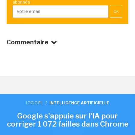
abonnés
OK
Commentaire
LOGICIEL
/
INTELLIGENCE ARTIFICIELLE
Google s'appuie sur l'IA pour
corriger 1 072 failles dans Chrome