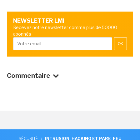
NEWSLETTER LMI
Recevez notre newsletter comme plus de 50000
abonnés
OK
Commentaire
SÉCURITÉ
/
INTRUSION, HACKING ET PARE-FEU