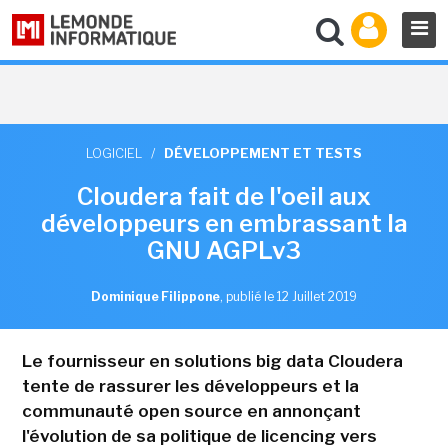
LOGICIEL
/
DÉVELOPPEMENT ET TESTS
Cloudera fait de l'oeil aux
développeurs en embrassant la
GNU AGPLv3
Dominique Filippone
,
publié le 12 Juillet 2019
Le fournisseur en solutions big data Cloudera
tente de rassurer les développeurs et la
communauté open source en annonçant
l'évolution de sa politique de licencing vers