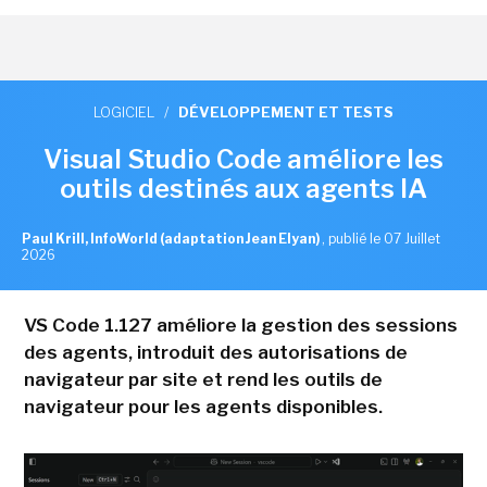
LOGICIEL
/
DÉVELOPPEMENT ET TESTS
Visual Studio Code améliore les
outils destinés aux agents IA
Paul Krill, InfoWorld (adaptation Jean Elyan)
,
publié le 07 Juillet
2026
VS Code 1.127 améliore la gestion des sessions
des agents, introduit des autorisations de
navigateur par site et rend les outils de
navigateur pour les agents disponibles.