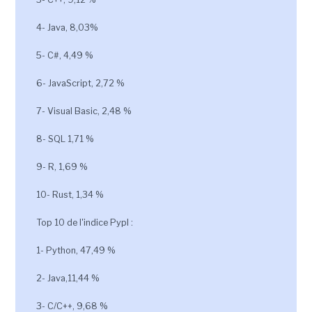
4- Java, 8,03%
5- C#, 4,49 %
6- JavaScript, 2,72 %
7- Visual Basic, 2,48 %
8- SQL 1,71 %
9- R, 1,69 %
10- Rust, 1,34 %
Top 10 de l'indice Pypl :
1- Python, 47,49 %
2- Java,11,44 %
3- C/C++, 9,68 %