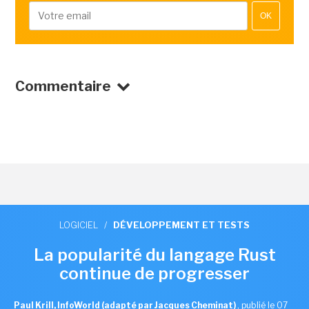
OK
Commentaire
LOGICIEL
/
DÉVELOPPEMENT ET TESTS
La popularité du langage Rust
continue de progresser
Paul Krill, InfoWorld (adapté par Jacques Cheminat)
,
publié le 07