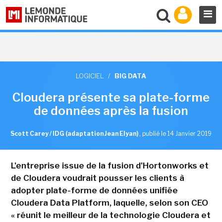
LOGICIEL
/
BIG DATA
Cloudera présente sa plate-forme
de données après la fusion
Scott Carey / IDG (adaptation Jean Elyan)
,
publié le 14 Janvier 2019
L'entreprise issue de la fusion d'Hortonworks et
de Cloudera voudrait pousser les clients à
adopter plate-forme de données unifiée
Cloudera Data Platform, laquelle, selon son CEO
« réunit le meilleur de la technologie Cloudera et