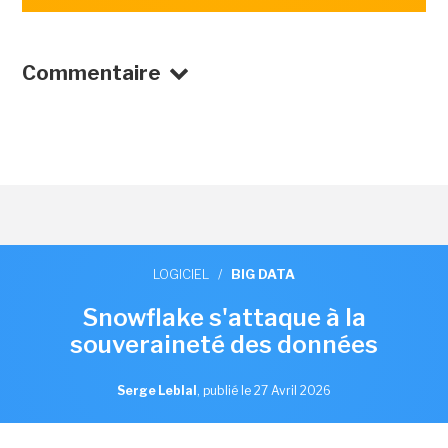
Commentaire
LOGICIEL
/
BIG DATA
Snowflake s'attaque à la
souveraineté des données
Serge Leblal
,
publié le 27 Avril 2026